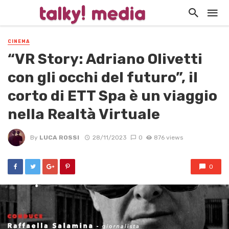
CINEMA
“VR Story: Adriano Olivetti
con gli occhi del futuro”, il
corto di ETT Spa è un viaggio
nella Realtà Virtuale
By
LUCA ROSSI
28/11/2023
0
876 views
0