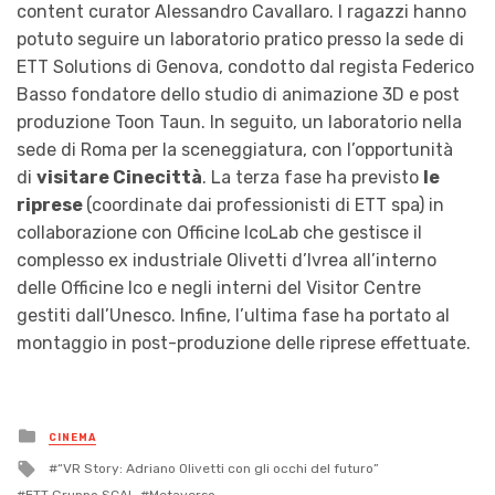
content curator Alessandro Cavallaro. I ragazzi hanno
potuto seguire un laboratorio pratico presso la sede di
ETT Solutions di Genova, condotto dal regista Federico
Basso fondatore dello studio di animazione 3D e post
produzione Toon Taun. In seguito, un laboratorio nella
sede di Roma per la sceneggiatura, con l’opportunità
di
visitare Cinecittà
. La terza fase ha previsto
le
riprese
(coordinate dai professionisti di ETT spa) in
collaborazione con Officine IcoLab che gestisce il
complesso ex industriale Olivetti d’Ivrea all’interno
delle Officine Ico e negli interni del Visitor Centre
gestiti dall’Unesco. Infine, l’ultima fase ha portato al
montaggio in post-produzione delle riprese effettuate.
Posted
CINEMA
in
Tagged
“VR Story: Adriano Olivetti con gli occhi del futuro”
with
ETT Gruppo SCAI
Metaverso