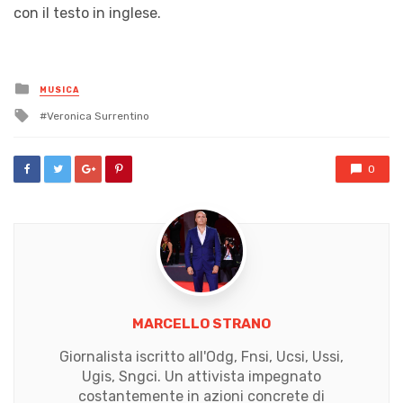
con il testo in inglese.
Posted
MUSICA
in
Tagged
Veronica Surrentino
with
0
MARCELLO STRANO
Giornalista iscritto all'Odg, Fnsi, Ucsi, Ussi,
Ugis, Sngci. Un attivista impegnato
costantemente in azioni concrete di