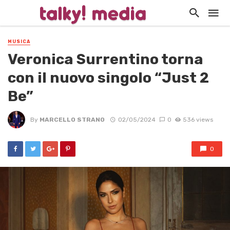
MUSICA
Veronica Surrentino torna
con il nuovo singolo “Just 2
Be”
By
MARCELLO STRANO
02/05/2024
0
536 views
0