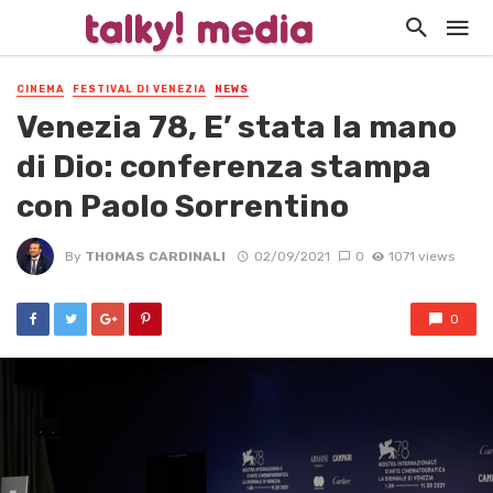
CINEMA
FESTIVAL DI VENEZIA
NEWS
Venezia 78, E’ stata la mano
di Dio: conferenza stampa
con Paolo Sorrentino
By
THOMAS CARDINALI
02/09/2021
0
1071 views
0