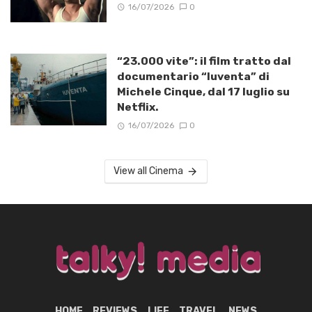
16/07/2026
0
“23.000 vite”: il film tratto dal
documentario “Iuventa” di
Michele Cinque, dal 17 luglio su
Netflix.
16/07/2026
0
View all Cinema
HOME
REVIEWS
LIFE
TRAVEL
NEWS