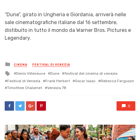
“Dune”, girato in Ungheria e Giordania, arriverà nelle
sale cinematografiche italiane dal 16 settembre,
distibuito in tutto il mondo da Warner Bros. Pictures e
Legendary.
Posted
CINEMA
FESTIVAL DI VENEZIA
in
Tagged
Denis Villeneuve
Dune
festival del cinema di venezia
with
Festival di Venezia
Frank Herbert
Oscar Isaac
Rebecca Ferguson
Timothee Chalamet
Venezia 78
0