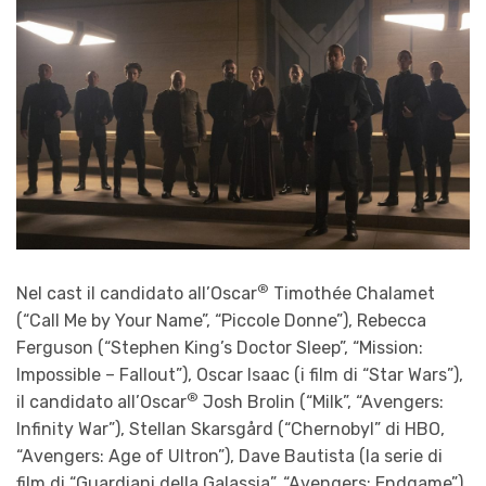
®
Nel cast il candidato all’Oscar
Timothée Chalamet
(“Call Me by Your Name”, “Piccole Donne”), Rebecca
Ferguson (“Stephen King’s Doctor Sleep”, “Mission:
Impossible – Fallout”), Oscar Isaac (i film di “Star Wars”),
®
il candidato all’Oscar
Josh Brolin (“Milk”, “Avengers:
Infinity War”), Stellan Skarsgård (“Chernobyl” di HBO,
“Avengers: Age of Ultron”), Dave Bautista (la serie di
film di “Guardiani della Galassia”, “Avengers: Endgame”),