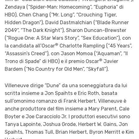
Zendaya (“Spider-Man: Homecoming”, “Euphoria” di
HBO), Chen Chang (“Mr. Long”, “Crouching Tiger,
Hidden Dragon”), David Dastmalchian (“Blade Runner
2049”, “The Dark Knight”), Sharon Duncan-Brewster
(“Rogue One: A Star Wars Story”, “Sex Education”), con
®
la candidata all’Oscar
Charlotte Rampling (“45 Years”,
“Assassin’s Creed”), con Jason Momoa (“Aquaman”, “Il
®
Trono di Spade” di HBO) e il premio Oscar
Javier
Bardem (“No Country for Old Men”, “Skyfall”).
Villeneuve dirige “Dune” da una sceneggiatura da lui
scritta insieme a Jon Spaihts e Eric Roth, basata
sull’omonimo romanzo di Frank Herbert. Villeneuve è
anche produttore del film insieme a Mary Parent, Cale
Boyter e Joe Caracciolo Jr. I produttori esecutivi sono
Tanya Lapointe, Joshua Grode, Herbert W. Gains, Jon
Spaihts, Thomas Tull, Brian Herbert, Byron Merritt e Kim