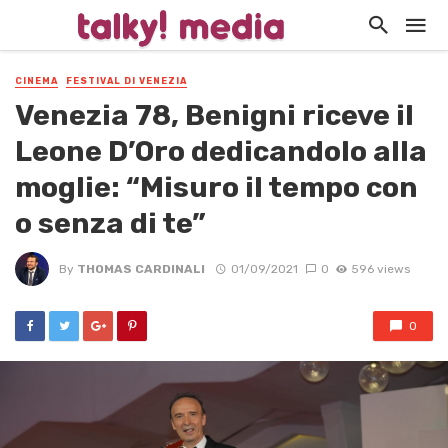
CINEMA
FESTIVAL DI VENEZIA
Venezia 78, Benigni riceve il
Leone D’Oro dedicandolo alla
moglie: “Misuro il tempo con
o senza di te”
By
THOMAS CARDINALI
01/09/2021
0
596 views
0