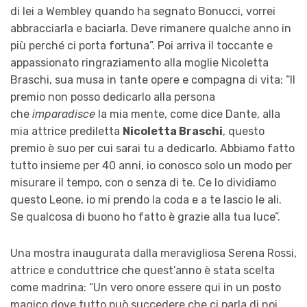
di lei a Wembley quando ha segnato Bonucci, vorrei
abbracciarla e baciarla. Deve rimanere qualche anno in
più perché ci porta fortuna”. Poi arriva il toccante e
appassionato ringraziamento alla moglie Nicoletta
Braschi, sua musa in tante opere e compagna di vita: “Il
premio non posso dedicarlo alla persona
che
imparadisce
la mia mente, come dice Dante, alla
mia attrice prediletta
Nicoletta Braschi
, questo
premio è suo per cui sarai tu a dedicarlo. Abbiamo fatto
tutto insieme per 40 anni, io conosco solo un modo per
misurare il tempo, con o senza di te. Ce lo dividiamo
questo Leone, io mi prendo la coda e a te lascio le ali.
Se qualcosa di buono ho fatto è grazie alla tua luce”.
Una mostra inaugurata dalla meravigliosa Serena Rossi,
attrice e conduttrice che quest’anno è stata scelta
come madrina: “Un vero onore essere qui in un posto
magico dove tutto può succedere che ci parla di noi