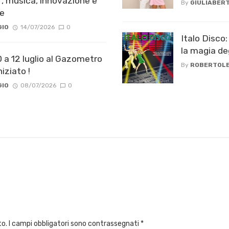
 musica, innovazione e
By
GIULIABERT
ie
GIO
14/07/2026
0
Italo Disco
la magia de
0 a 12 luglio al Gazometro
By
ROBERTOLE
iziato !
GIO
08/07/2026
0
to.
I campi obbligatori sono contrassegnati
*