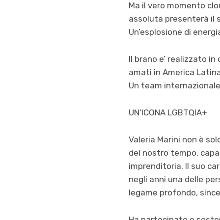
Ma il vero momento clou 
assoluta presenterà il s
Un’esplosione di energi
Il brano e’ realizzato i
amati in America Latina
Un team internazionale e
UN’ICONA LGBTQIA+
Valeria Marini non è so
del nostro tempo, capa
imprenditoria. Il suo ca
negli anni una delle p
legame profondo, sincer
Ha partecipato e sosten