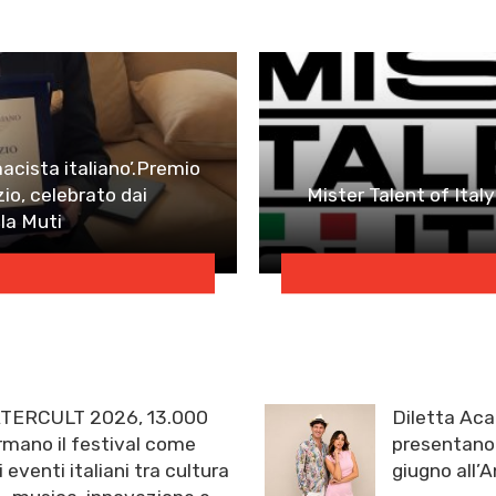
macista italiano’.Premio
zio, celebrato dai
Mister Talent of Italy
lla Muti
TERCULT 2026, 13.000
Diletta Aca
mano il festival come
presentano 
i eventi italiani tra cultura
giugno all’