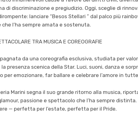
rma di discriminazione e pregiudizio. Oggi, sceglie di rin
irompente: lanciare “Besos Stellari ” dal palco più rainbo
te che l’ha sempre amata e sostenuta.
TTACOLARE TRA MUSICA E COREOGRAFIE
pagnata da una coreografia esclusiva, studiata per valori
la presenza scenica della Star. Luci, suoni, danza e sorpr
er emozionare, far ballare e celebrare l’amore in tutte
eria Marini segna il suo grande ritorno alla musica, riporta
di glamour, passione e spettacolo che l’ha sempre distint
ere — perfetta per l’estate, perfetta per il Pride.