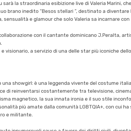
sarà la straordinaria esibizione live di Valeria Marini, ch
uo brano inedito “Besos stellari ”, destinato a diventare 
a, sensualità e glamour che solo Valeria sa incarnare con
n collaborazione con il cantante dominicano J.Peralta, arti
.
 visionario, a servizio di una delle star più iconiche dell
lo una showgirl: è una leggenda vivente del costume italia
ce di reinventarsi costantemente tra televisione, cinema
risma magnetico, la sua innata ironia e il suo stile inconf
ersonalità più amate dalla comunità LGBTQIA+, con cui h
o e militante.
uto innumerevoli cause a favore dei diritti civili, diven