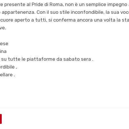
ere presente al Pride di Roma, non è un semplice impegno 
 appartenenza. Con il suo stile inconfondibile, la sua vo
 cuore aperto a tutti, si conferma ancora una volta la star 
ive.
tese
rina
e su tutte le piattaforme da sabato sera .
ibile ,
llare .