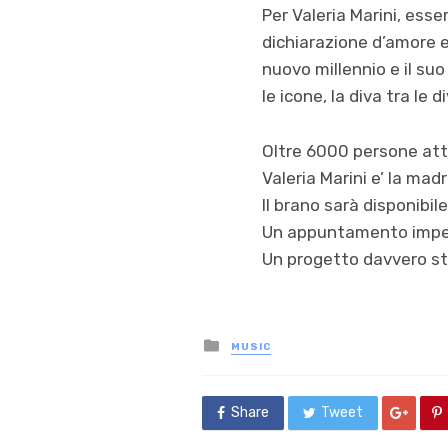
Per Valeria Marini, ess
dichiarazione d’amore e
nuovo millennio e il suo
le icone, la diva tra le d
Oltre 6000 persone at
Valeria Marini e’ la mad
Il brano sarà disponibil
Un appuntamento imperd
Un progetto davvero ste
Posted
MUSIC
in
Share
Tweet