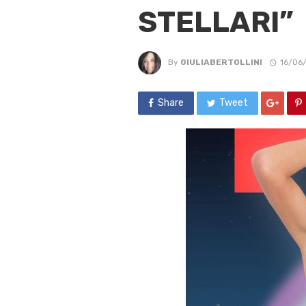
STELLARI”
By
GIULIABERTOLLINI
16/06
Share
Tweet