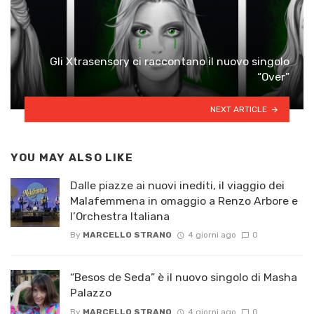
Gli Xtrasensory ci raccontano il nuovo singolo
“Over”
NEXT ARTICLE
YOU MAY ALSO LIKE
Dalle piazze ai nuovi inediti, il viaggio dei
Malafemmena in omaggio a Renzo Arbore e
l’Orchestra Italiana ​
By
MARCELLO STRANO
4 giorni ago
0
“Besos de Seda” è il nuovo singolo di Masha
Palazzo
By
MARCELLO STRANO
4 giorni ago
0