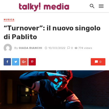
MUSICA
“Turnover”: il nuovo singolo
di Pablito
By
GIADA BIANCHI
10/03/2022
0
774 views
0