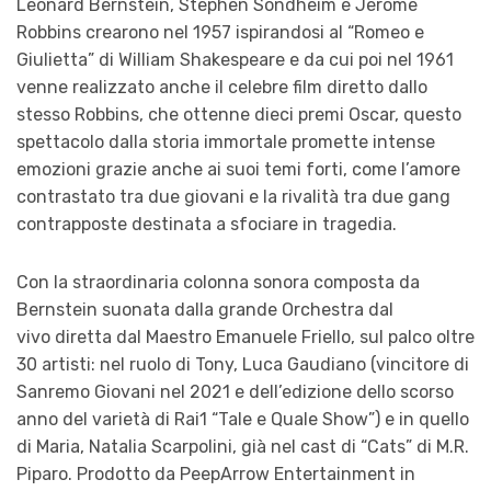
Leonard Bernstein, Stephen Sondheim e Jerome
Robbins crearono nel 1957 ispirandosi al “Romeo e
Giulietta” di William Shakespeare e da cui poi nel 1961
venne realizzato anche il celebre film diretto dallo
stesso Robbins, che ottenne dieci premi Oscar, questo
spettacolo dalla storia immortale promette intense
emozioni grazie anche ai suoi temi forti, come l’amore
contrastato tra due giovani e la rivalità tra due gang
contrapposte destinata a sfociare in tragedia.
Con
la straordinaria colonna sonora composta da
Bernstein suonata dalla grande Orchestra dal
vivo diretta dal Maestro Emanuele Friello, sul palco oltre
30 artisti: nel ruolo di Tony, Luca Gaudiano (vincitore di
Sanremo Giovani nel 2021 e dell’edizione dello scorso
anno del varietà di Rai1 “Tale e Quale Show”) e in quello
di Maria, Natalia Scarpolini, già nel cast di “Cats” di M.R.
Piparo. Prodotto da PeepArrow Entertainment in