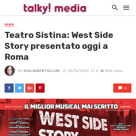
NEWS
Teatro Sistina: West Side
Story presentato oggi a
Roma
By
GIULIABERTOLLINI
05/12/2024
0
856 views
0