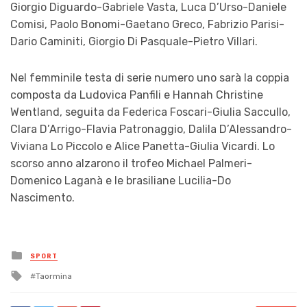
Giorgio Diguardo-Gabriele Vasta, Luca D’Urso-Daniele
Comisi, Paolo Bonomi-Gaetano Greco, Fabrizio Parisi-
Dario Caminiti, Giorgio Di Pasquale-Pietro Villari.
Nel femminile testa di serie numero uno sarà la coppia
composta da Ludovica Panfili e Hannah Christine
Wentland, seguita da Federica Foscari-Giulia Saccullo,
Clara D’Arrigo-Flavia Patronaggio, Dalila D’Alessandro-
Viviana Lo Piccolo e Alice Panetta-Giulia Vicardi. Lo
scorso anno alzarono il trofeo Michael Palmeri-
Domenico Laganà e le brasiliane Lucilia-Do
Nascimento.
Posted
SPORT
in
Tagged
Taormina
with