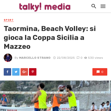
SPORT
Taormina, Beach Volley: si
gioca la Coppa Sicilia a
Mazzeo
By
MARCELLO STRANO
22/08/2025
0
530 views
0