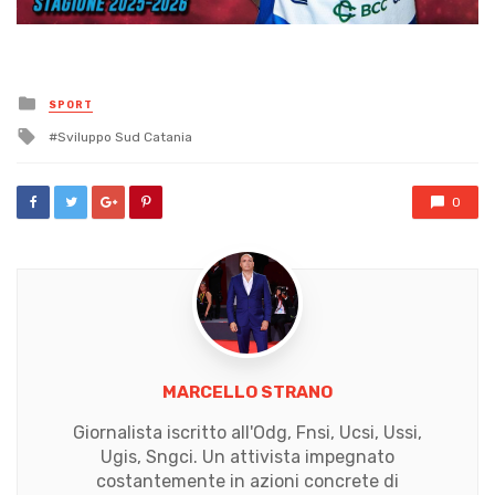
Posted
SPORT
in
Tagged
Sviluppo Sud Catania
with
0
MARCELLO STRANO
Giornalista iscritto all'Odg, Fnsi, Ucsi, Ussi,
Ugis, Sngci. Un attivista impegnato
costantemente in azioni concrete di