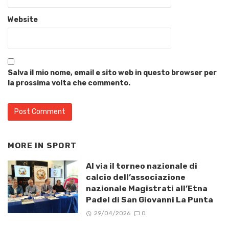
Website
Salva il mio nome, email e sito web in questo browser per
la prossima volta che commento.
MORE IN
SPORT
Al via il torneo nazionale di
calcio dell’associazione
nazionale Magistrati all’Etna
Padel di San Giovanni La Punta
29/04/2026
0