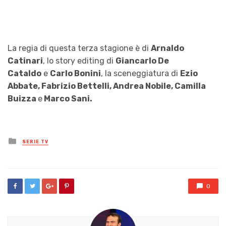
La regia di questa terza stagione è di
Arnaldo
Catinari
, lo story editing di
Giancarlo De
Cataldo
e
Carlo Bonini
, la sceneggiatura di
Ezio
Abbate, Fabrizio Bettelli, Andrea Nobile, Camilla
Buizza
e
Marco Sani.
Posted
SERIE TV
in
0