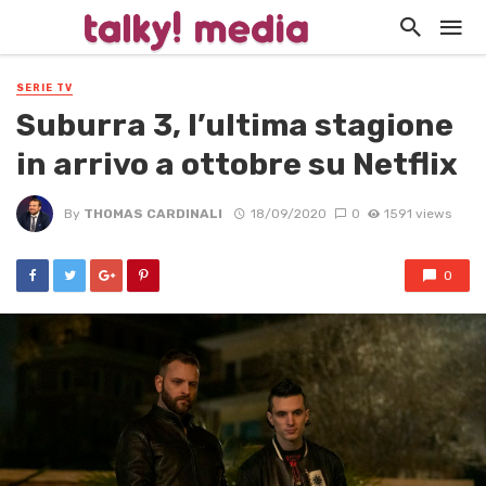
SERIE TV
Suburra 3, l’ultima stagione
in arrivo a ottobre su Netflix
By
THOMAS CARDINALI
18/09/2020
0
1591 views
0