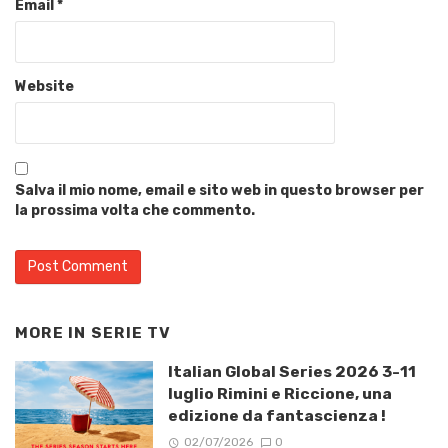
Email
*
Website
Salva il mio nome, email e sito web in questo browser per
la prossima volta che commento.
MORE IN
SERIE TV
Italian Global Series 2026 3-11
luglio Rimini e Riccione, una
edizione da fantascienza !
02/07/2026
0