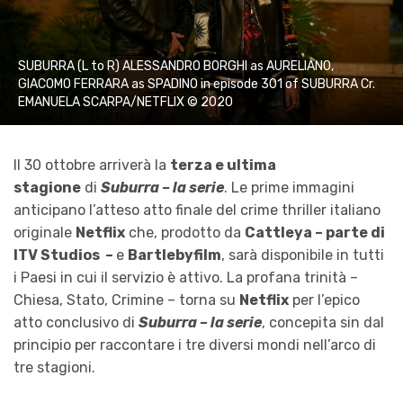
SUBURRA (L to R) ALESSANDRO BORGHI as AURELIANO,
GIACOMO FERRARA as SPADINO in episode 301 of SUBURRA Cr.
EMANUELA SCARPA/NETFLIX © 2020
Il 30 ottobre arriverà la
terza e ultima
stagione
di
Suburra – la serie
. Le prime immagini
anticipano l’atteso atto finale del crime thriller italiano
originale
Netflix
che, prodotto da
Cattleya – parte di
ITV Studios –
e
Bartlebyfilm
, sarà disponibile in tutti
i Paesi in cui il servizio è attivo. La profana trinità –
Chiesa, Stato, Crimine – torna su
Netflix
per l’epico
atto conclusivo di
Suburra – la serie
, concepita sin dal
principio per raccontare i tre diversi mondi nell’arco di
tre stagioni.