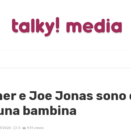
er e Joe Jonas sono 
 una bambina
7/2020
0
931 views