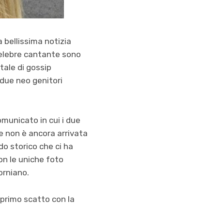
 bellissima notizia
celebre cantante sono
rtale di gossip
 due neo genitori
omunicato in cui i due
e se non è ancora arrivata
odo storico che ci ha
on le uniche foto
orniano.
primo scatto con la