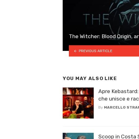
The Witcher: Blood Origin, arr
PREVIOUS ARTICLE
YOU MAY ALSO LIKE
Apre Kebastard: 
che unisce e rac
By
MARCELLO STRA
Scoop in Costa 