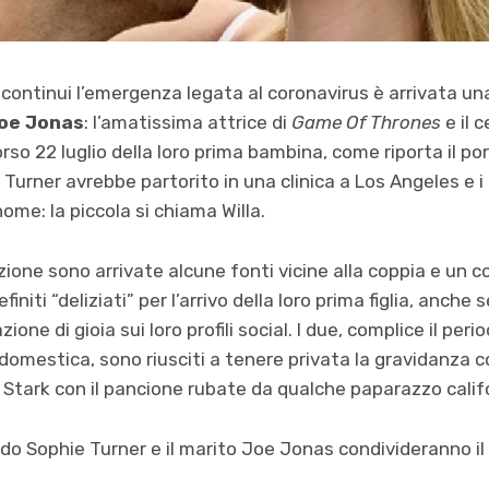
ontinui l’emergenza legata al coronavirus è arrivata una
oe Jonas
: l’amatissima attrice di
Game Of Thrones
e il 
orso 22 luglio della loro prima bambina, come riporta il po
 Turner avrebbe partorito in una clinica a Los Angeles e i
nome: la piccola si chiama Willa.
zione sono arrivate alcune fonti vicine alla coppia e un c
efiniti “deliziati” per l’arrivo della loro prima figlia, anch
ne di gioia sui loro profili social. I due, complice il peri
 domestica, sono riusciti a tenere privata la gravidanza c
a Stark con il pancione rubate da qualche paparazzo calif
o Sophie Turner e il marito Joe Jonas condivideranno il 