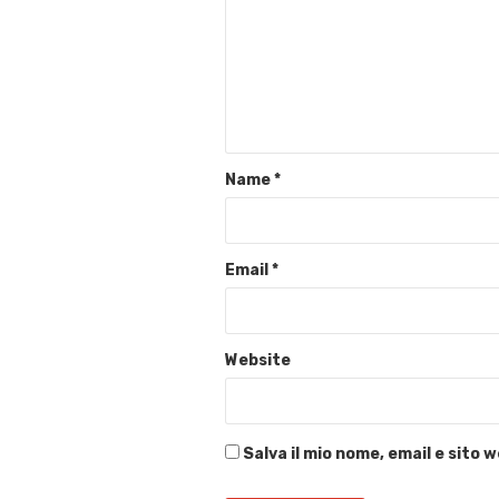
Name
*
Email
*
Website
Salva il mio nome, email e sito