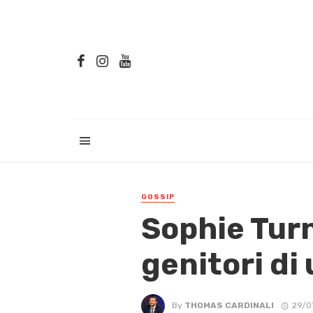
GOSSIP
Sophie Turn
genitori di
By
THOMAS CARDINALI
29/0