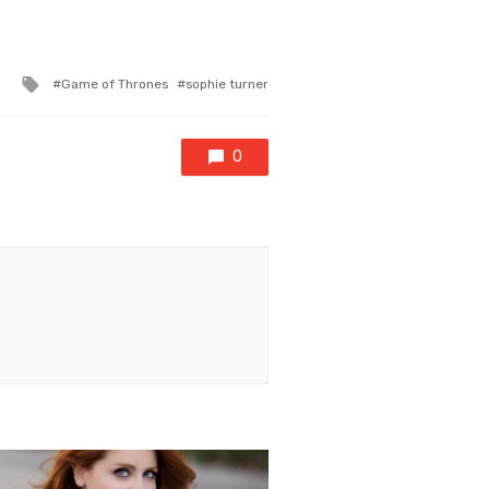
Tagged
Game of Thrones
sophie turner
with
0