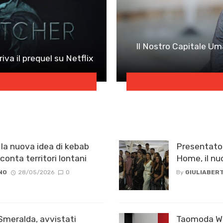
Il Nostro Capitale U
iva il prequel su Netflix
la nuova idea di kebab
Presentato 
conta territori lontani
Home, il nu
NO
28/05/2026
0
By
GIULIABERT
Smeralda, avvistati
Taomoda Wee