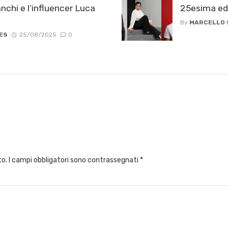
nchi e l’influencer Luca
25esima ed
By
MARCELLO
ES
25/08/2025
0
to.
I campi obbligatori sono contrassegnati
*