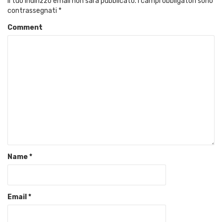
Il tuo indirizzo email non sarà pubblicato.
I campi obbligatori sono
contrassegnati
*
Comment
Name
*
Email
*