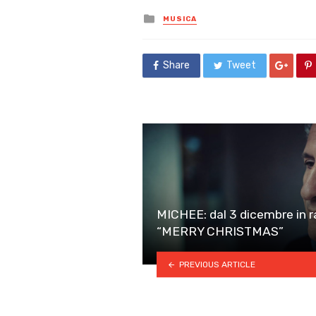
Posted
MUSICA
in
Share
Tweet
MICHEE: dal 3 dicembre in ra
“MERRY CHRISTMAS”
PREVIOUS ARTICLE