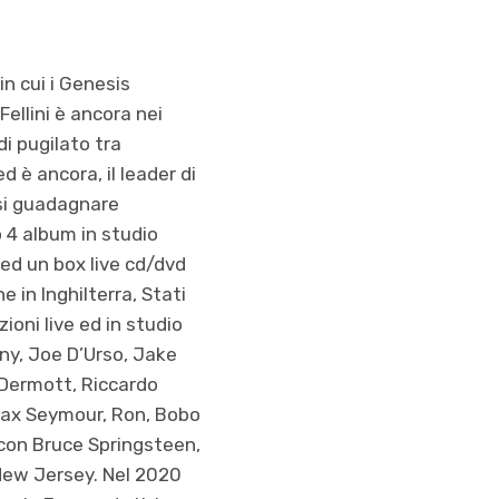
in cui i Genesis
llini è ancora nei
di pugilato tra
è ancora, il leader di
rsi guadagnare
o 4 album in studio
ed un box live cd/dvd
e in Inghilterra, Stati
ioni live ed in studio
nny, Joe D’Urso, Jake
cDermott, Riccardo
 Sax Seymour, Ron, Bobo
o con Bruce Springsteen,
 New Jersey. Nel 2020