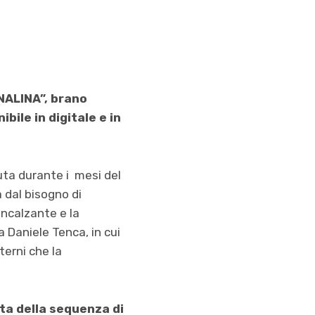
NALINA”, brano
bile in digitale e in
uta durante i mesi del
 dal bisogno di
incalzante e la
a Daniele Tenca, in cui
terni che la
sta della sequenza di