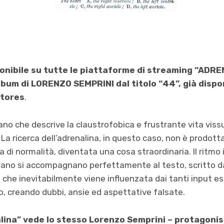
ponibile su tutte le piattaforme di streaming “ADRE
bum di LORENZO SEMPRINI dal titolo “44”, già disponi
stores
.
rano che descrive la claustrofobica e frustrante vita viss
La ricerca dell’adrenalina, in questo caso, non è prodotta
 di normalità, diventata una cosa straordinaria. Il ritmo 
l brano si accompagnano perfettamente al testo, scritto d
 che inevitabilmente viene influenzata dai tanti input es
, creando dubbi, ansie ed aspettative falsate.
nalina” vede lo stesso Lorenzo Semprini – protagoni