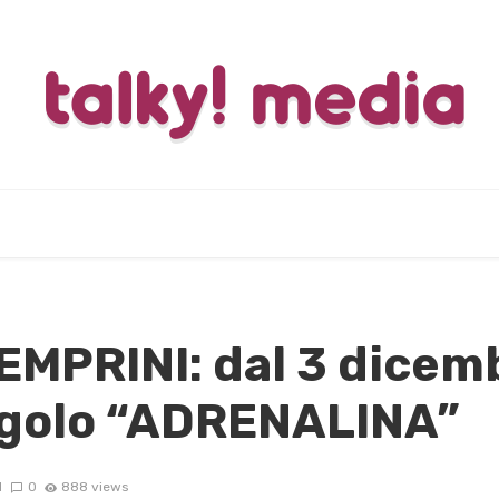
MPRINI: dal 3 dicemb
ingolo “ADRENALINA”
1
0
888 views