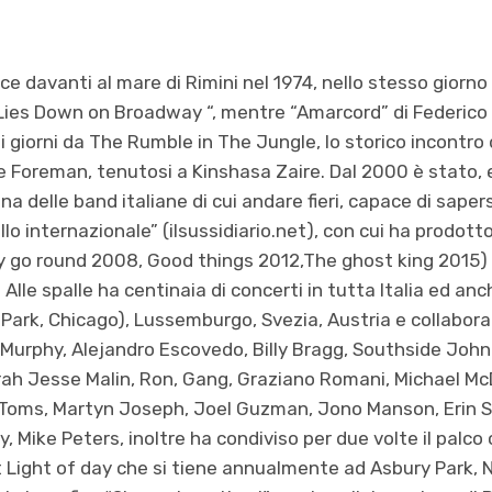
e davanti al mare di Rimini nel 1974, nello stesso giorno 
ies Down on Broadway “, mentre “Amarcord” di Federico Fe
i giorni da The Rumble in The Jungle, lo storico incontro 
oreman, tenutosi a Kinshasa Zaire. Dal 2000 è stato, ed 
a delle band italiane di cui andare fieri, capace di sape
lo internazionale” (ilsussidiario.net), con cui ha prodott
ry go round 2008, Good things 2012,The ghost king 2015) 
Alle spalle ha centinaia di concerti in tutta Italia ed anch
Park, Chicago), Lussemburgo, Svezia, Austria e collaboraz
t Murphy, Alejandro Escovedo, Billy Bragg, Southside Joh
arah Jesse Malin, Ron, Gang, Graziano Romani, Michael M
ill Toms, Martyn Joseph, Joel Guzman, Jono Manson, Erin
y, Mike Peters, inoltre ha condiviso per due volte il palc
t Light of day che si tiene annualmente ad Asbury Park,