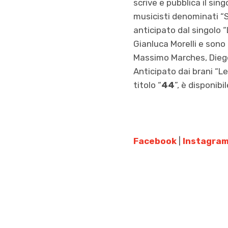
scrive e pubblica il sin
musicisti denominati “S
anticipato dal singolo “
Gianluca Morelli e sono 
Massimo Marches, Diego 
Anticipato dai brani “L
titolo “
44
”, è disponibi
Facebook
|
Instagra