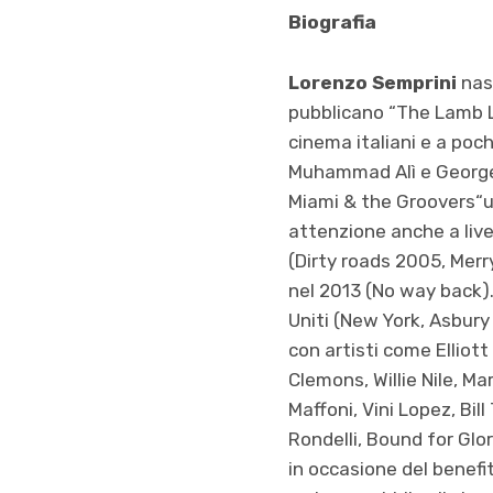
Biografia
Lorenzo Semprini
nasc
pubblicano “The Lamb L
cinema italiani e a poch
Muhammad Alì e George F
Miami & the Groovers“un
attenzione anche a livel
(Dirty roads 2005, Mer
nel 2013 (No way back). 
Uniti (New York, Asbury 
con artisti come Elliot
Clemons, Willie Nile, M
Maffoni, Vini Lopez, B
Rondelli, Bound for Glor
in occasione del benefi