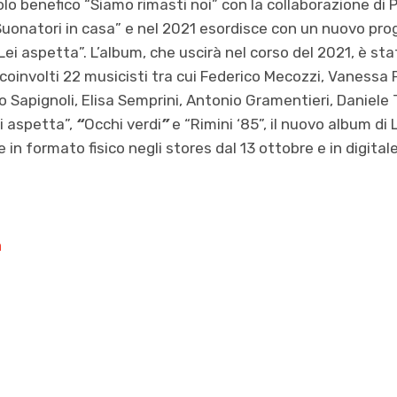
golo benefico “Siamo rimasti noi” con la collaborazione di P
uonatori in casa” e nel 2021 esordisce con un nuovo proge
Lei aspetta”. L’album, che uscirà nel corso del 2021, è st
coinvolti 22 musicisti tra cui Federico Mecozzi, Vanessa P
Sapignoli, Elisa Semprini, Antonio Gramentieri, Daniele 
ei aspetta”,
“
Occhi verdi
”
e “Rimini ‘85”, il nuovo album di
le in formato fisico negli stores dal 13 ottobre e in digit
m