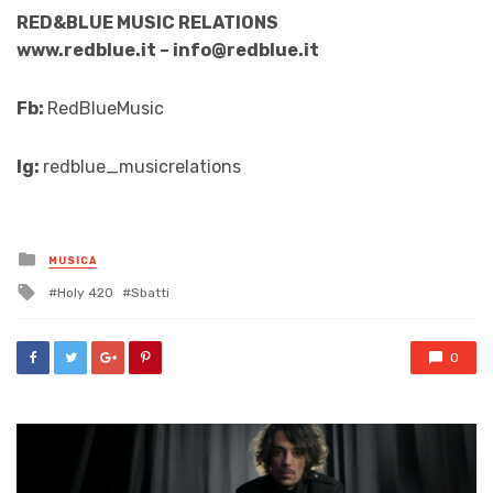
RED&BLUE MUSIC RELATIONS
www.redblue.it – info@redblue.it
Fb:
RedBlueMusic
Ig:
redblue_musicrelations
Posted
MUSICA
in
Tagged
Holy 420
Sbatti
with
0