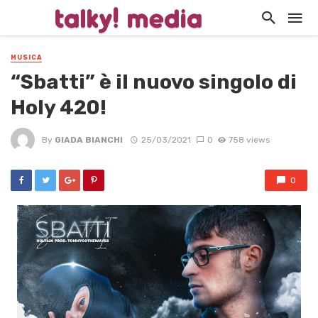
MUSICA
“Sbatti” è il nuovo singolo di
Holy 420!
By
GIADA BIANCHI
25/03/2021
0
758 views
0