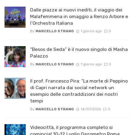
Dalle piazze ai nuovi inediti, il viaggio dei
Malafemmena in omaggio a Renzo Arbore e
l’Orchestra Italiana ​
By
MARCELLO STRANO
1 giorno ago
0
“Besos de Seda” è il nuovo singolo di Masha
Palazzo
By
MARCELLO STRANO
1 giorno ago
0
Il prof. Francesco Pira: “La morte di Peppino
di Capri narrata dai social network un
esempio delle contraddizioni dei nostri
tempi
By
MARCELLO STRANO
14/07/2026
0
Videocittà, il programma completo si
comincia! 10-12 Luglio Gazometro Roma