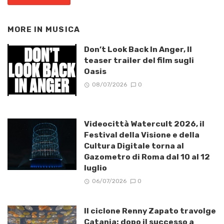
MORE IN
MUSICA
Don’t Look Back In Anger, Il
teaser trailer del film sugli
Oasis
08/07/2026
0
Videocittà Watercult 2026, il
Festival della Visione e della
Cultura Digitale torna al
Gazometro di Roma dal 10 al 12
luglio
06/07/2026
0
Il ciclone Renny Zapato travolge
Catania: dopo il successo a