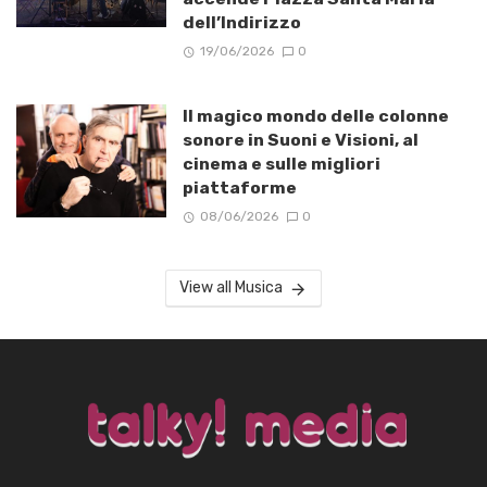
dell’Indirizzo
19/06/2026
0
Il magico mondo delle colonne
sonore in Suoni e Visioni, al
cinema e sulle migliori
piattaforme
08/06/2026
0
View all Musica