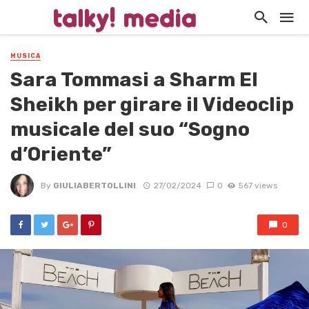
MUSICA
Sara Tommasi a Sharm El
Sheikh per girare il Videoclip
musicale del suo “Sogno
d’Oriente”
By
GIULIABERTOLLINI
27/02/2024
0
567 views
0