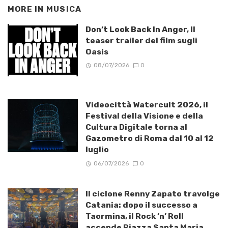
MORE IN
MUSICA
Don’t Look Back In Anger, Il
teaser trailer del film sugli
Oasis
08/07/2026
0
Videocittà Watercult 2026, il
Festival della Visione e della
Cultura Digitale torna al
Gazometro di Roma dal 10 al 12
luglio
06/07/2026
0
Il ciclone Renny Zapato travolge
Catania: dopo il successo a
Taormina, il Rock ’n’ Roll
accende Piazza Santa Maria