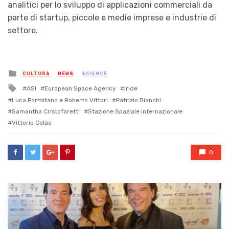
analitici per lo sviluppo di applicazioni commerciali da
parte di startup, piccole e medie imprese e industrie di
settore.
Posted
CULTURA
NEWS
SCIENCE
in
Tagged
ASI
European Space Agency
Iride
with
Luca Parmitano e Roberto Vittori
Patrizio Bianchi
Samantha Cristoforetti
Stazione Spaziale Internazionale
Vittorio Colao
0