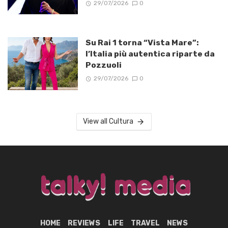
29/07/2026
0
Su Rai 1 torna “Vista Mare”:
l’Italia più autentica riparte da
Pozzuoli
29/07/2026
0
View all Cultura
HOME
REVIEWS
LIFE
TRAVEL
NEWS