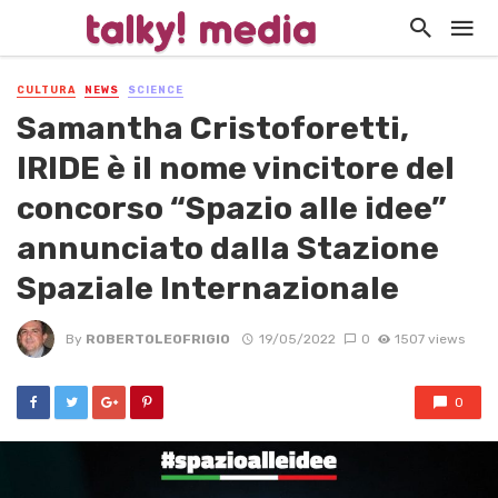
CULTURA
NEWS
SCIENCE
Samantha Cristoforetti,
IRIDE è il nome vincitore del
concorso “Spazio alle idee”
annunciato dalla Stazione
Spaziale Internazionale
By
ROBERTOLEOFRIGIO
19/05/2022
0
1507 views
0