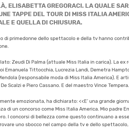
À, ELISABETTA GREGORACI. LA QUALE SA
UNE TAPPE DEL TOUR DI MISS ITALIA AMER
LE E QUELLA DI CHIUSURA.
lo di primedonne dello spettacolo e della tv hanno contr
one.
lato: Zeudi Di Palma (attuale Miss Italia in carica). La ex 
 poi Emanuela Tittocchia, Lucrezia Landi, Demetra Hampt
Mendola (responsabile moda di Miss Italia America). E artis
 De Scalzi e Piero Cassano. E del maestro Vince Tempera
ibilmente emozionata, ha dichiarato: <<E’ una grande gior
za di un concorso come Miss Italia America. Mio padre En
ero. I concorsi di bellezza come questo continuano a esse
rovare uno sbocco nel campo della tv e dello spettacolo