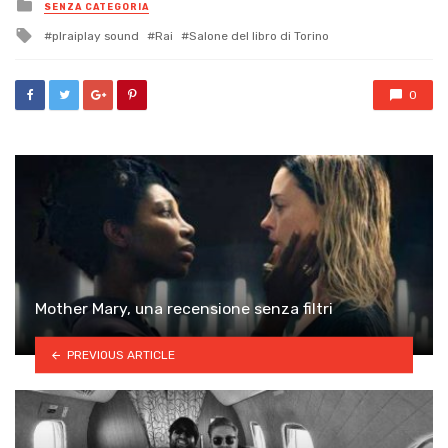
Posted
SENZA CATEGORIA
in
Tagged
plraiplay sound
Rai
Salone del libro di Torino
with
0
Mother Mary, una recensione senza filtri
PREVIOUS ARTICLE