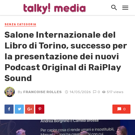
SENZA CATEGORIA
Salone Internazionale del
Libro di Torino, successo per
la presentazione dei nuovi
Podcast Original di RaiPlay
Sound
By
FRANCOISE ROLLES
14/05/2026
0
517 views
0