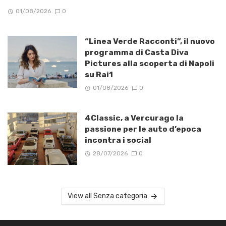
01/08/2026
0
“Linea Verde Racconti”, il nuovo
programma di Casta Diva
Pictures alla scoperta di Napoli
su Rai1
01/08/2026
0
4Classic, a Vercurago la
passione per le auto d’epoca
incontra i social
28/07/2026
0
View all Senza categoria