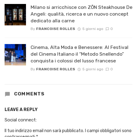
Milano si arricchisce con ZŌN Steakhouse De
Angeli: qualità, ricerca e un nuovo concept
dedicato alla carne
By
FRANCOISE ROLLES
5 giorni ago
0
Cinema, Alta Moda e Benessere: Al Festival
del Cinema Italiano il “Metodo Snellendo”
conquista i colossi del lusso francese
By
FRANCOISE ROLLES
5 giorni ago
0
COMMENTS
LEAVE A REPLY
Social connect:
Il tuo indirizzo email non sarà pubblicato.
I campi obbligatori sono
contrassegnati
*