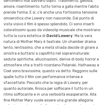
sentimenti mai davvero sopiti. Tradimento, gelosia,
amore, risentimento: tutto torna a galla mentre l’abito
prende forma. E sì, c’è anche una fortissima tensione
omoerotica che Lowery non nasconde. Dal punto di
vista visivo il film è spesso splendido. Ci sono inserti
coloratissimi quasi da videoclip musicale che mostrano
tutta la cura estetica di
David Lowery
. Ma la vera
natura di Mother Mary è teatrale. Un chamber drama
lento, lentissimo, che a metà strada decide di girare a
sinistra e buttarsi a capofitto nel soprannaturale:
sedute spiritiche, allucinazioni, derive di body horror e
atmosfere che a tratti ricordano Polanski. Hathaway e
Coel sono bravissime, questo va detto. Reggono sulle
spalle tutto il film con performance intense e
sfaccettate. Peccato che la regia di Lowery, per
quanto autoriale, finisca per soffocare il tutto in un
ritmo soffocante e in una verbosità esasperante. Alla
fine Mother Mary vuole essere una grande allegoria