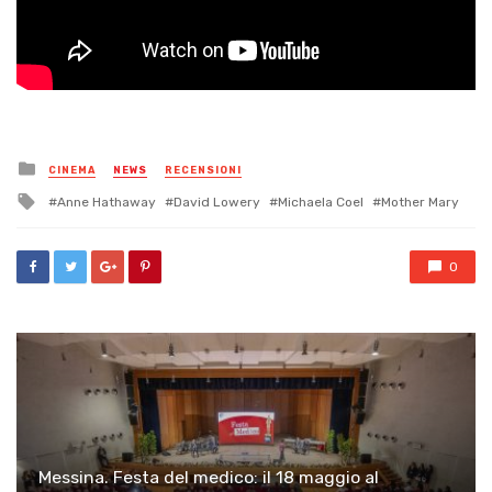
Posted
CINEMA
NEWS
RECENSIONI
in
Tagged
Anne Hathaway
David Lowery
Michaela Coel
Mother Mary
with
0
Messina. Festa del medico: il 18 maggio al