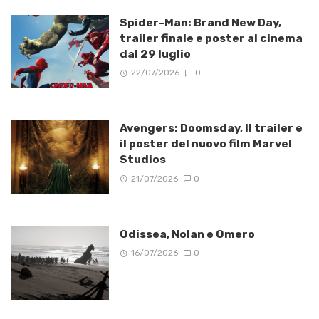
Spider-Man: Brand New Day,
trailer finale e poster al cinema
dal 29 luglio
22/07/2026
0
Avengers: Doomsday, Il trailer e
il poster del nuovo film Marvel
Studios
21/07/2026
0
Odissea, Nolan e Omero
16/07/2026
0