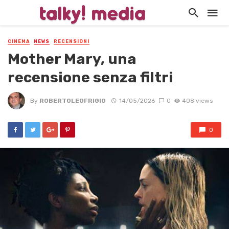
CINEMA
NEWS
RECENSIONI
Mother Mary, una
recensione senza filtri
By
ROBERTOLEOFRIGIO
14/05/2026
0
408 views
0