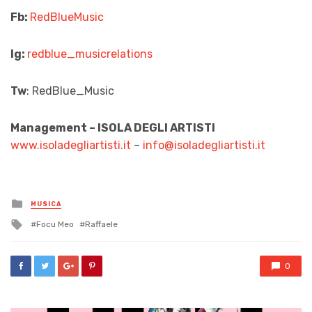
Fb:
RedBlueMusic
Ig:
redblue_musicrelations
Tw
: RedBlue_Music
Management – ISOLA DEGLI ARTISTI
www.isoladegliartisti.it
–
info@isoladegliartisti.it
Posted
MUSICA
in
Tagged
Focu Meo
Raffaele
with
0