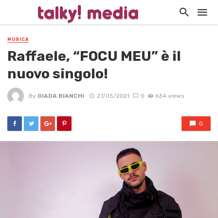
MUSICA
Raffaele, “FOCU MEU” è il
nuovo singolo!
By
GIADA BIANCHI
27/05/2021
0
634 views
0