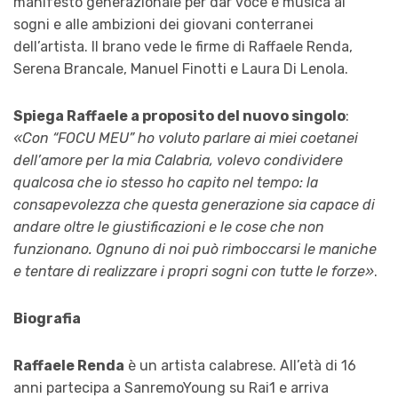
manifesto generazionale per dar voce e musica ai
sogni e alle ambizioni dei giovani conterranei
dell’artista. Il brano vede le firme di Raffaele Renda,
Serena Brancale, Manuel Finotti e Laura Di Lenola.
Spiega Raffaele a proposito del nuovo singolo
:
«Con “FOCU MEU” ho voluto parlare ai miei coetanei
dell’amore per la mia Calabria, volevo condividere
qualcosa che io stesso ho capito nel tempo: la
consapevolezza che questa generazione sia capace di
andare oltre le giustificazioni e le cose che non
funzionano. Ognuno di noi può rimboccarsi le maniche
e tentare di realizzare i propri sogni con tutte le forze»
.
Biografia
Raffaele Renda
è un artista calabrese. All’età di 16
anni partecipa a SanremoYoung su Rai1 e arriva