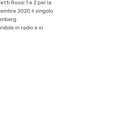
tti Rossi 1 e 2 per la
cembre 2020 il singolo
senberg.
nibile in radio e in