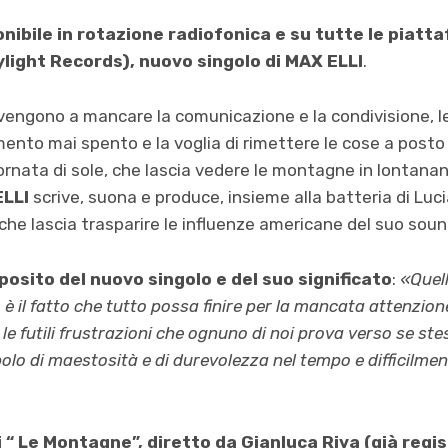
nibile in rotazione radiofonica e su tutte le piatt
ight Records), nuovo singolo di MAX ELLI
.
vengono a mancare la comunicazione e la condivisione, l
imento mai spento e la voglia di rimettere le cose a post
iornata di sole, che lascia vedere le montagne in lontan
LLI
scrive, suona e produce, insieme alla batteria di Luci
 che lascia trasparire le influenze americane del suo soun
oposito del nuovo singolo e del suo significato
:
«Quel
 è il fatto che tutto possa finire per la mancata attenzion
er le futili frustrazioni che ognuno di noi prova verso se s
o di maestosità e di durevolezza nel tempo e difficilment
 di “ Le Montagne”, diretto da Gianluca Riva (già regi