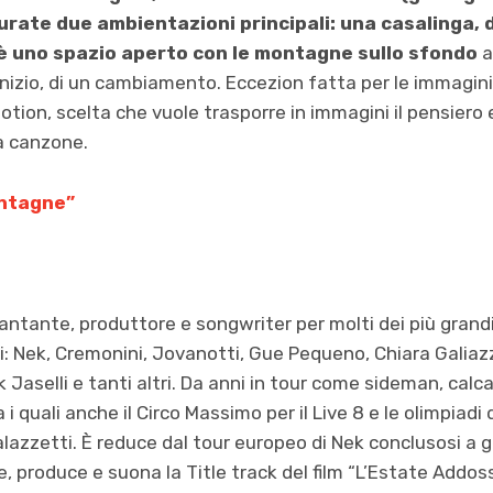
gurate due ambientazioni principali: una casalinga,
ra è uno spazio aperto con le montagne sullo sfondo
a
inizio, di un cambiamento. Eccezion fatta per le immagini d
otion, scelta che vuole trasporre in immagini il pensiero 
a canzone.
ontagne”
cantante, produttore e songwriter per molti dei più gran
ui: Nek, Cremonini, Jovanotti, Gue Pequeno, Chiara Gali
aselli e tanti altri. Da anni in tour come sideman, calca 
a i quali anche il Circo Massimo per il Live 8 e le olimpiadi 
palazzetti. È reduce dal tour europeo di Nek conclusosi a 
, produce e suona la Title track del film “L’Estate Addos