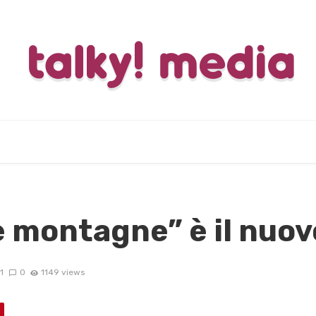
Le montagne” è il nuov
1
0
1149 views