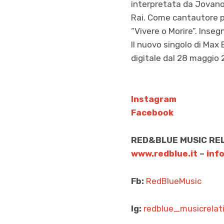
interpretata da Jovanot
Rai. Come cantautore p
“Vivere o Morire”. Inse
Il nuovo singolo di Max El
digitale dal 28 maggio 
Instagram
Facebook
RED&BLUE MUSIC RE
www.redblue.it
–
inf
Fb:
RedBlueMusic
Ig:
redblue_musicrelat