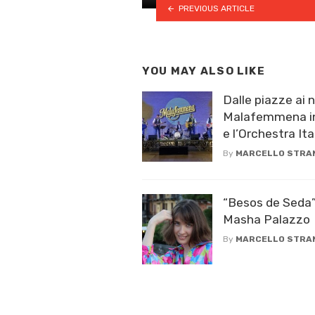
PREVIOUS ARTICLE
YOU MAY ALSO LIKE
Dalle piazze ai nu
Malafemmena in
e l’Orchestra Ital
By
MARCELLO STRA
“Besos de Seda” 
Masha Palazzo
By
MARCELLO STRA