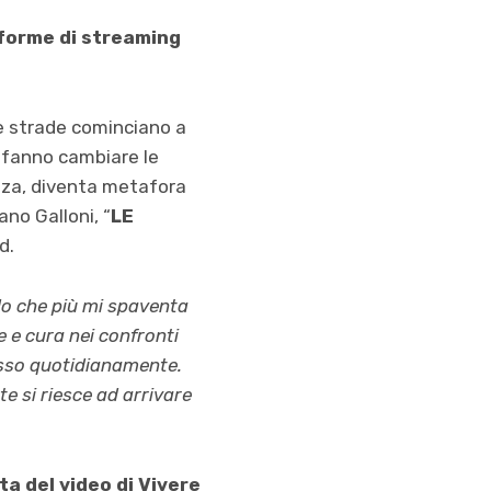
aforme di streaming
e strade cominciano a
o fanno cambiare le
anza, diventa metafora
ano Galloni, “
LE
d.
lo che più mi spaventa
e e cura nei confronti
tesso quotidianamente.
e si riesce ad arrivare
sta del video di Vivere