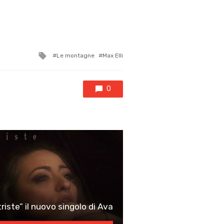
Tagged
Le montagne
Max Elli
with
0
iste” il nuovo singolo di Ava