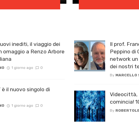
ovi inediti, il viaggio dei
Il prof. Fra
 omaggio a Renzo Arbore
Peppino di C
iana ​
network un 
dei nostri 
NO
1 giorno ago
0
By
MARCELLO
è il nuovo singolo di
Videocittà,
comincia! 
NO
1 giorno ago
0
By
ROBERTOLE