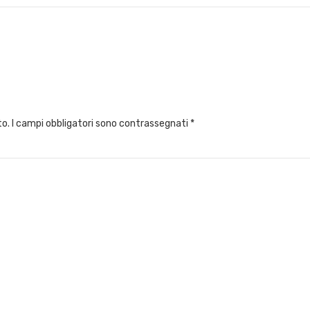
to.
I campi obbligatori sono contrassegnati
*