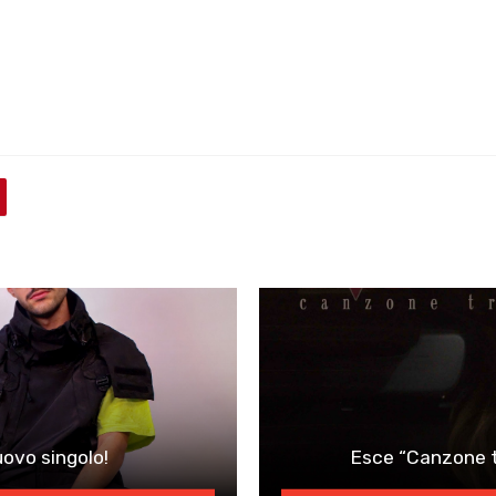
uovo singolo!
Esce “Canzone tr