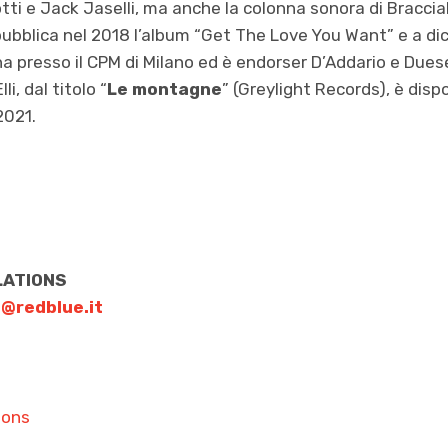
ti e Jack Jaselli, ma anche la colonna sonora di Bracciale
ubblica nel 2018 l’album “Get The Love You Want” e a di
gna presso il CPM di Milano ed è endorser D’Addario e Due
li, dal titolo “
Le montagne
” (Greylight Records), è dispo
2021.
LATIONS
o@redblue.it
ions