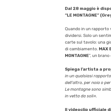
Dal 28 maggio è dispo
“LE MONTAGNE” (Greyl
Quando in un rapporto 
dividersi. Solo un sent
carte sul tavolo: una g
di cambiamento.
MAX E
MONTAGNE
”, un brano
Spiega l’artista a pr
in un qualsiasi rapporto
dell’altro, per noia o p
Le montagne sono simbol
in vetta da soli».
Il videoclip ufficiale