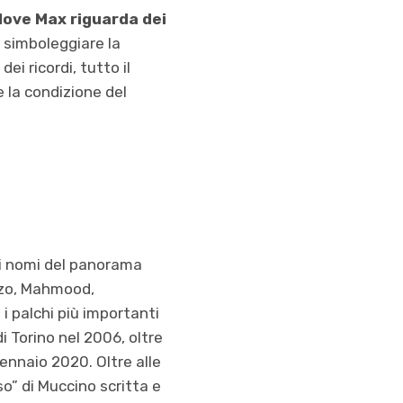
 dove Max riguarda dei
 simboleggiare la
ei ricordi, tutto il
e la condizione del
di nomi del panorama
azzo, Mahmood,
i palchi più importanti
di Torino nel 2006, oltre
gennaio 2020. Oltre alle
so” di Muccino scritta e