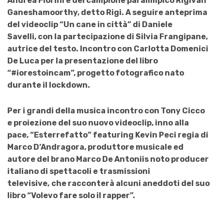
Andrea Fiorini e del campione paralimpico Rigivan
Ganeshamoorthy, detto Rigi. A seguire anteprima
del videoclip
“Un cane in città” di Daniele
Savelli, con la partecipazione di Silvia Frangipane,
autrice del testo. Incontro con Carlotta Domenici
De Luca per la presentazione del libro
“#iorestoincam”, progetto fotografico nato
durante il lockdown.
Per i grandi della musica incontro con Tony Cicco
e proiezione del suo nuovo videoclip, inno alla
pace, “Esterrefatto” featuring Kevin Peci regia di
Marco D’Andragora, produttore musicale ed
autore del brano Marco De Antoniis
noto producer
italiano di spettacoli e trasmissioni
televisive,
che racconterà alcuni aneddoti del suo
libro “Volevo fare solo il rapper”.