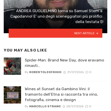
ANDREA GUGLIELMINO torna su Samuel Stern a
Capodanno! E’ uno degli sceneggiatori più prolifici
della testata 
NEXT ARTICLE
YOU MAY ALSO LIKE
Spider-Man: Brand New Day, dove eravamo
rimasti…
By
ROBERTOLEOFRIGIO
31/07/2026
0
Wines at Sunset da Gambino Vini: il
tramonto dell’Etna si racconta tra vino,
fotografia, cinema e design
By
MARCELLO STRANO
28/07/2026
0