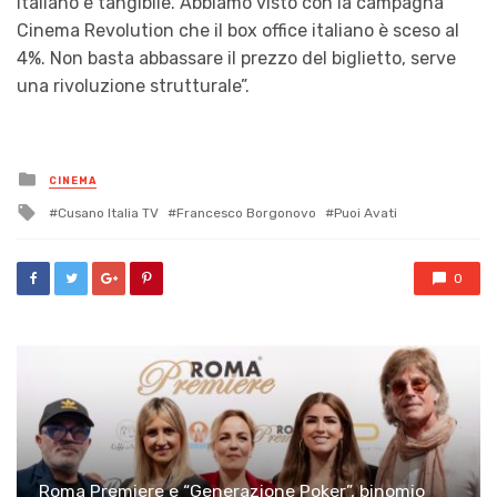
italiano è tangibile. Abbiamo visto con la campagna
Cinema Revolution che il box office italiano è sceso al
4%. Non basta abbassare il prezzo del biglietto, serve
una rivoluzione strutturale
”.
Posted
CINEMA
in
Tagged
Cusano Italia TV
Francesco Borgonovo
Puoi Avati
with
0
Roma Premiere e “Generazione Poker”, binomio