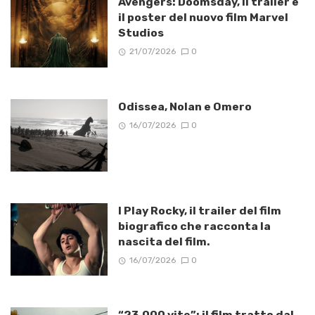
Avengers: Doomsday, Il trailer e
il poster del nuovo film Marvel
Studios
21/07/2026
0
Odissea, Nolan e Omero
16/07/2026
0
I Play Rocky, il trailer del film
biografico che racconta la
nascita del film.
16/07/2026
0
“23.000 vite”: il film tratto dal