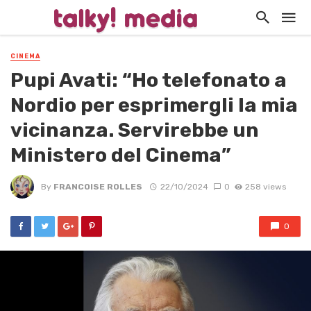
CINEMA
Pupi Avati: “Ho telefonato a
Nordio per esprimergli la mia
vicinanza. Servirebbe un
Ministero del Cinema”
By
FRANCOISE ROLLES
22/10/2024
0
258 views
0