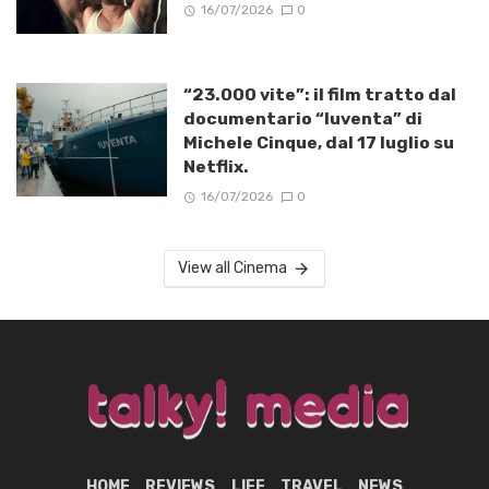
16/07/2026
0
“23.000 vite”: il film tratto dal
documentario “Iuventa” di
Michele Cinque, dal 17 luglio su
Netflix.
16/07/2026
0
View all Cinema
HOME
REVIEWS
LIFE
TRAVEL
NEWS