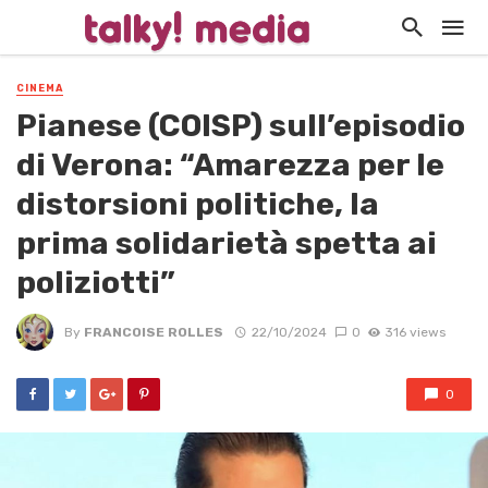
CINEMA
Pianese (COISP) sull’episodio
di Verona: “Amarezza per le
distorsioni politiche, la
prima solidarietà spetta ai
poliziotti”
By
FRANCOISE ROLLES
22/10/2024
0
316 views
0