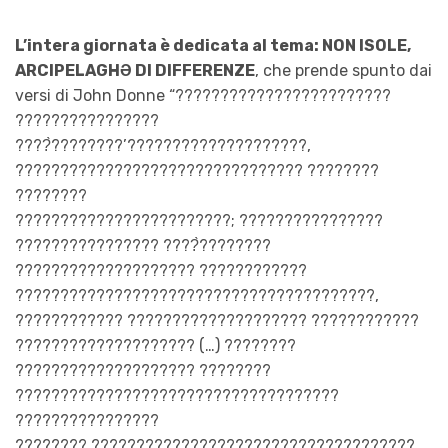
L’intera giornata è dedicata al tema: NON ISOLE,
ARCIPELAGHƏ DI DIFFERENZE
, che prende spunto dai
versi di John Donne “????????????????????????
????????????????
????̀????????’????????????????????,
???????????????????????????????? ????????
????????
????????????????????????; ????????????????
???????????????? ????̀????????
???????????????????? ????????????
????????????????????????????????????????,
???????????? ???????????????????? ????????????
???????????????????? (…) ????????
???????????????????? ????????
????????????????????????????????????
????????????????
???????? ????????????????????????????????????,