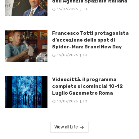
dell’Agenzia Spaziale Italiana
16/07/2026
0
Francesco Totti protagonista
d’eccezione dello spot di
Spider-Man: Brand New Day
15/07/2026
0
Videocittà, il programma
completo si comincia! 10-12
Luglio Gazometro Roma
10/07/2026
0
View all Life