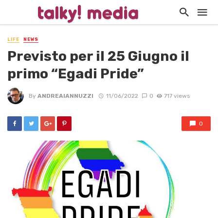
LIFE
NEWS
Previsto per il 25 Giugno il
primo “Egadi Pride”
By
ANDREAIANNUZZI
11/06/2022
0
717 views
0