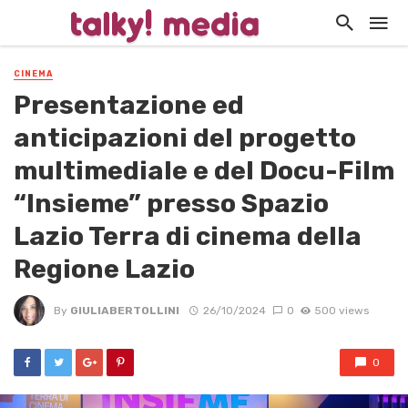
CINEMA
Presentazione ed
anticipazioni del progetto
multimediale e del Docu-Film
“Insieme” presso Spazio
Lazio Terra di cinema della
Regione Lazio
By
GIULIABERTOLLINI
26/10/2024
0
500 views
0