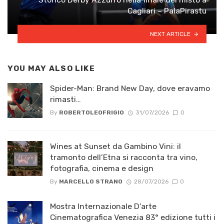
Cagliari – PalaPirastu
NEXT ARTICLE
YOU MAY ALSO LIKE
Spider-Man: Brand New Day, dove eravamo
rimasti…
By
ROBERTOLEOFRIGIO
31/07/2026
0
Wines at Sunset da Gambino Vini: il
tramonto dell’Etna si racconta tra vino,
fotografia, cinema e design
By
MARCELLO STRANO
28/07/2026
0
Mostra Internazionale D’arte
Cinematografica Venezia 83° edizione tutti i