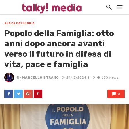
SENZA CATEGORIA
Popolo della Famiglia: otto
anni dopo ancora avanti
verso il futuro in difesa di
vita, pace e famiglia
By
MARCELLO STRANO
24/12/2024
0
650 views
0