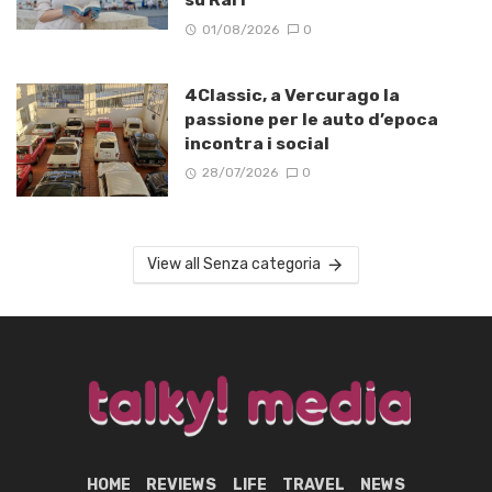
01/08/2026
0
4Classic, a Vercurago la
passione per le auto d’epoca
incontra i social
28/07/2026
0
View all Senza categoria
HOME
REVIEWS
LIFE
TRAVEL
NEWS