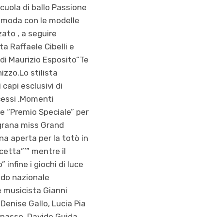
scuola di ballo Passione
a moda con le modelle
ato , a seguire
a Raffaele Cibelli e
 di Maurizio Esposito“Te
zzo.Lo stilista
capi esclusivi di
ccessi .Momenti
se “Premio Speciale” per
egrana miss Grand
na aperta per la totò in
cetta”’” mentre il
infine i giochi di luce
ondo nazionale
e musicista Gianni
Denise Gallo, Lucia Pia
apasso, Davide Guida,