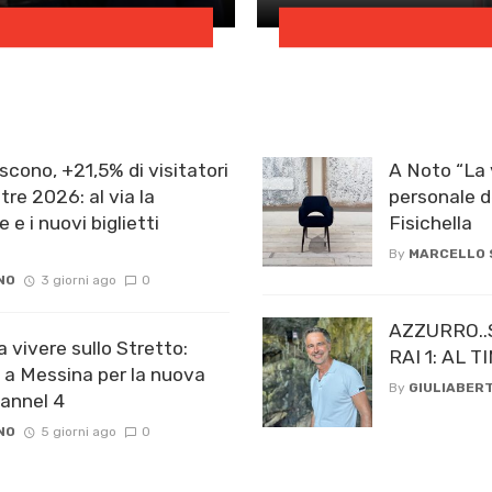
scono, +21,5% di visitatori
A Noto “La 
re 2026: al via la
personale d
e e i nuovi biglietti
Fisichella
By
MARCELLO
NO
3 giorni ago
0
AZZURRO..
a vivere sullo Stretto:
RAI 1: AL
 a Messina per la nuova
By
GIULIABERT
hannel 4
NO
5 giorni ago
0