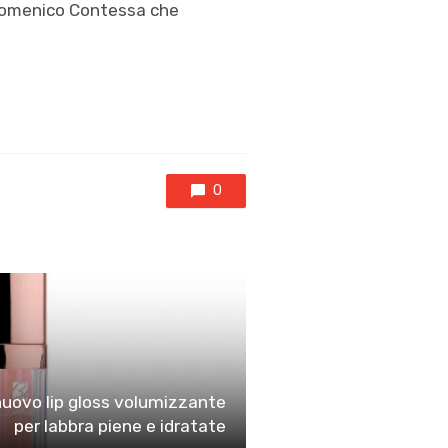
e Domenico Contessa che
0
nuovo lip gloss volumizzante
per labbra piene e idratate