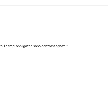
to.
I campi obbligatori sono contrassegnati
*