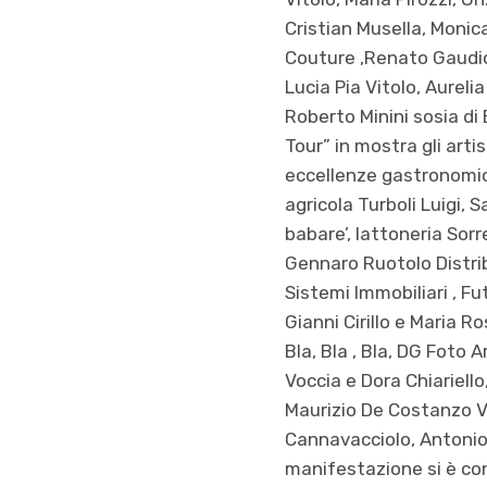
Cristian Musella, Monic
Couture ,Renato Gaudios
Lucia Pia Vitolo, Aureli
Roberto Minini sosia di 
Tour” in mostra gli arti
eccellenze gastronomich
agricola Turboli Luigi, 
babare’, lattoneria Sorr
Gennaro Ruotolo Distribu
Sistemi Immobiliari , Fu
Gianni Cirillo e Maria R
Bla, Bla , Bla, DG Foto 
Voccia e Dora Chiariello
Maurizio De Costanzo Vi
Cannavacciolo, Antonio C
manifestazione si è concl