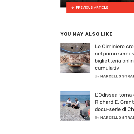
PREVIOUS ARTICLE
YOU MAY ALSO LIKE
Le Ciminiere cre
nel primo semest
biglietteria onlin
cumulativi
By
MARCELLO STRA
L’Odissea torna 
Richard E. Grant
docu-serie di C
By
MARCELLO STRA