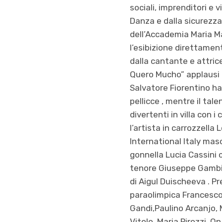
sociali, imprenditori e 
Danza e dalla sicurezza
dell’Accademia Maria M
l’esibizione direttament
dalla cantante e attric
Quero Mucho” applausi p
Salvatore Fiorentino ha
pellicce , mentre il ta
divertenti in villa con
l’artista in carrozzell
International Italy masc
gonnella Lucia Cassini 
tenore Giuseppe Gambi ha
di Aigul Duischeeva . Pr
paraolimpica Francesco I
Gandi,Paulino Arcanjo, 
Vitolo, Maria Pirozzi, 