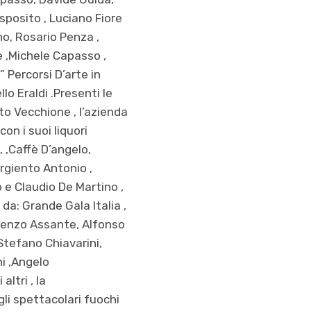
sposito , Luciano Fiore
no, Rosario Penza ,
e ,Michele Capasso ,
” Percorsi D’arte in
lo Eraldi .Presenti le
to Vecchione , l’azienda
on i suoi liquori
, ,Caffè D’angelo,
Argiento Antonio ,
o e Claudio De Martino ,
 da: Grande Gala Italia ,
incenzo Assante, Alfonso
 Stefano Chiavarini,
ni ,Angelo
ltri , la
agli spettacolari fuochi