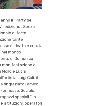
’anno il “Party del
VII edizione . Senza
ionale di forte
nazione tante
rmesse è ideata e curata
la nel mondo
Events di Domenico
.La manifestazione è
 Mollo e Lucia
rtista Luigi Cali, il
a ringraziato l’amico
a kermesse: Sociale,
agazzi speciali “ la
e istituzioni, operatori