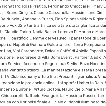
a Pignataro, Rosa Praticò, Ferdinando Chioccarelli, Mary E
i, Bruno Ciniglia, Claudio Canzanella, Massimiliano Cimi
a De Nunzio , Annabella Prisco, Pina Spinosa,Miriam Rigion
Bono Vox U2 e tanti altri .La serata è stata glorificata dai
sti: Claudio Torino, Nadia Basso, Lorenzo Di Marino e Marcel
e : il pastificio Gemme del Vesuvio, il panettone di Uber
Sapori di Napoli di Gennaro Galeotafiore , Terre Pompeiane c
entina, Vini Carannante, Dolce e Caffe’ di Aniello Esposito
zione, le sorprese di Villa Domi Event . Partner :Cad di 
tura Service, Accendi un Sogno , hairStylist Enzo Nocerin
osaria Venditto stilisti . La manifestazione è stata ripresa
Art, TV Club Economy e Tele Blu . Presenti i giornalisti: V
, redazione la provincia online i fotografi : Umberto Raia,
ncenzo Burrone , Arturo Ciotola, Mauro Cielo, Maria Villa
hioccarelli ,Raffaele Evangelista, Massimo Rossi e tanti a
usa con il brindisi finale e il cielo di Napoli illuminato d