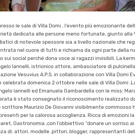
presso le sale di Villa Domi , l’evento più emozionante dell
arietà dedicata alle persone meno fortunate, giunto alla 
iatici di notevole spessore sia a livello nazionale che reg
ntrata nel cuore di tutti e richiama da ogni parte della 
o sui social perché dona voce ai ragazzi invisibili. La ke
ngelo Iannelli, istrionico attore, ambasciatore di pulcinel
iazione Vesuvius A.P.S. in collaborazione con Villa Domi 
 è celebrata domenica 2 ottobre nelle sale di Villa Domi 
gelo Iannelli ed Emanuela Gambardella con le miss: Mara
rata è stato consegnato il riconoscimento realizzato dall’a
o scrittore Maurizio De Giovanni visibilmente commosso h
i presenti per la calorosa accoglienza. Ricca di emozioni l
ret, Gastronomia ,con l’obbiettivo “donare un sorriso ai r
za di: attori, modelle ,pittori, blogger, rappresentanti dell