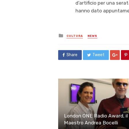
d’artificio per una ser
hanno dato appuntamento
Posted
CULTURA
NEWS
in
Share
Tweet
London ONE Radio Award, il p
Maestro Andrea Bocelli