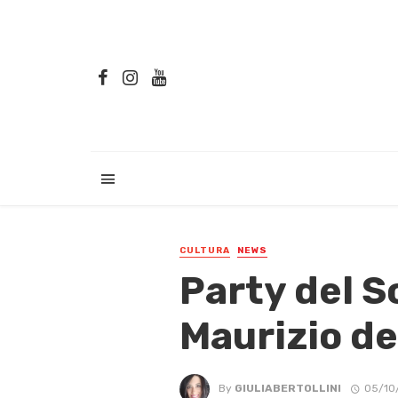
CULTURA
NEWS
Party del S
Maurizio de
By
GIULIABERTOLLINI
05/10