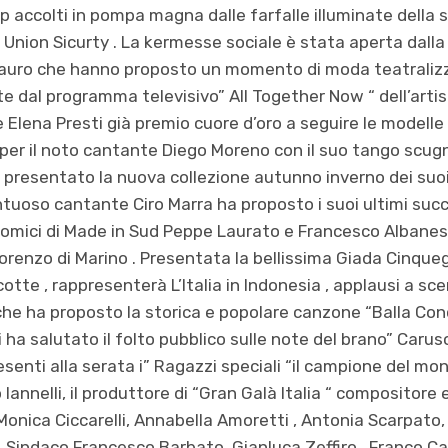
vip accolti in pompa magna dalle farfalle illuminate della 
 Union Sicurty . La kermesse sociale è stata aperta dall
auro che hanno proposto un momento di moda teatralizz
e dal programma televisivo” All Together Now “ dell’artist
e Elena Presti già premio cuore d’oro a seguire le modelle
er il noto cantante Diego Moreno con il suo tango scugni
 presentato la nuova collezione autunno inverno dei suoi 
lentuoso cantante Ciro Marra ha proposto i suoi ultimi su
 i comici di Made in Sud Peppe Laurato e Francesco Albane
a Lorenzo di Marino . Presentata la bellissima Giada Cinqu
otte , rappresenterà L’Italia in Indonesia , applausi a sce
che ha proposto la storica e popolare canzone “Balla Con
 salutato il folto pubblico sulle note del brano” Caruso” 
esenti alla serata i” Ragazzi speciali “il campione del m
annelli, il produttore di “Gran Galà Italia “ compositore 
Monica Ciccarelli, Annabella Amoretti , Antonia Scarpato, 
On. Sindaco Francesco Barbato, Gianluca Zeffiro , Franco C