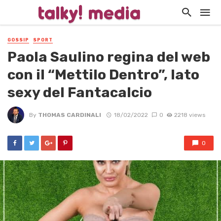
GOSSIP
SPORT
Paola Saulino regina del web
con il “Mettilo Dentro”, lato
sexy del Fantacalcio
By
THOMAS CARDINALI
18/02/2022
0
2218 views
0