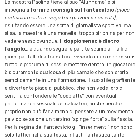
La maestra Paolina tiene al suo “Alunname” e si
impegna
a fornire i consigli sul fantacalcio
(gioco
particolarmente in voga tra i giovani e non solo)
,
risultando essere una sorta di giornalista sportiva, ma
si sa, la maestra è una monella, troppo birichina per non
vedere sesso ovunque
, il doppio senso è dietro
l’angolo
… e quando segue le partite scambia i falli di
gioco per falli di altra natura, vivendo in un mondo suo:
tutto le profuma di sess e mettere dentro un giocatore
è sicuramente qualcosa di più carnale che schierarlo
semplicemente in una formazione. Il suo stile graffiante
e divertente piace al pubblico, che non vede loro di
sentirla confondere le “doppiette” con eventuali
performance sessuali dei calciatori, anche perché
proprio non può far a meno di pensare a un movimento
pelvico se sa che un terzino “spinge forte” sulla fascia.
Per la regina del fantacalcio gli “inserimenti” non sono
solo tattici nella sua testa, infatti fantastica tanto