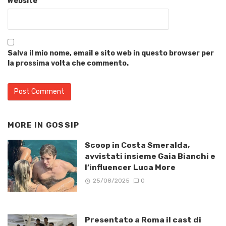
Website
Salva il mio nome, email e sito web in questo browser per
la prossima volta che commento.
MORE IN
GOSSIP
Scoop in Costa Smeralda,
avvistati insieme Gaia Bianchi e
l’influencer Luca More
25/08/2025
0
Presentato a Roma il cast di