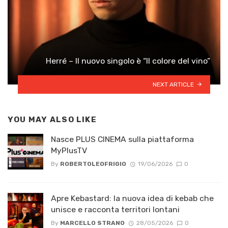
Herré – Il nuovo singolo è “Il colore del vino”
NEXT ARTICLE
YOU MAY ALSO LIKE
Nasce PLUS CINEMA sulla piattaforma
MyPlusTV
By
ROBERTOLEOFRIGIO
19/06/2026
0
Apre Kebastard: la nuova idea di kebab che
unisce e racconta territori lontani
By
MARCELLO STRANO
28/05/2026
0