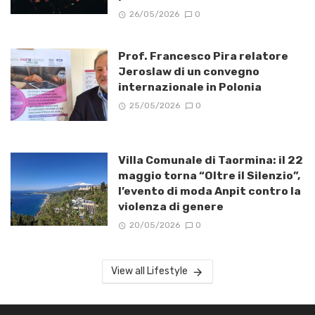
26/05/2026
0
Prof. Francesco Pira relatore
Jeroslaw di un convegno
internazionale in Polonia
25/05/2026
0
Villa Comunale di Taormina: il 22
maggio torna “Oltre il Silenzio”,
l’evento di moda Anpit contro la
violenza di genere
20/05/2026
0
View all Lifestyle