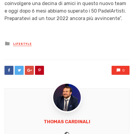
coinvolgere una decina di amici in questo nuovo team
e oggi dopo 6 mesi abbiamo superato i 50 PadelArtisti.
Preparatevi ad
un tour 2022
ancora più avvincente”.
Posted
LIFESTYLE
in
0
THOMAS CARDINALI
Website