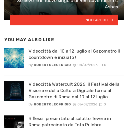
“Sollievo” è il nuovo singolo di Ben Cavendish ft.
Ashes
NEXT ARTICLE
YOU MAY ALSO LIKE
Videocittà dal 10 a 12 luglio al Gazometro il
countdown è iniziato !
By
ROBERTOLEOFRIGIO
08/07/2026
0
Videocittà Watercult 2026, il Festival della
Visione e della Cultura Digitale torna al
Gazometro di Roma dal 10 al 12 luglio
By
ROBERTOLEOFRIGIO
06/07/2026
0
Riflessi, presentato al salotto Tevere in
Roma patrocinato da Tota Pulchra