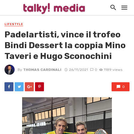
LIFESTYLE
Padelartisti, vince il trofeo
Bindi Dessert la coppia Mino
Taveri e Hugo Sconochini
By
THOMAS CARDINALI
26/11/2021
0
1189 views
0