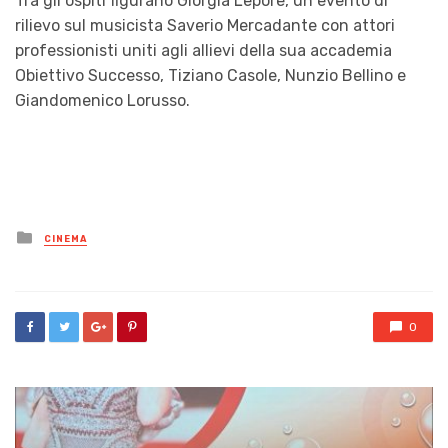
Tra gli ospiti figurano Giorgia Lepore, un evento di
rilievo sul musicista Saverio Mercadante con attori
professionisti uniti agli allievi della sua accademia
Obiettivo Successo, Tiziano Casole, Nunzio Bellino e
Giandomenico Lorusso.
Posted
CINEMA
in
0