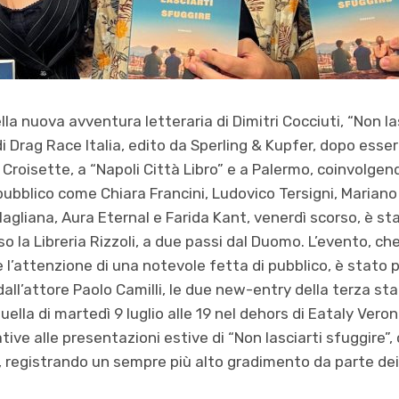
la nuova avventura letteraria di Dimitri Cocciuti, “Non lasc
di Drag Race Italia, edito da Sperling & Kupfer, dopo ess
e Croisette, a “Napoli Città Libro” e a Palermo, coinvolge
ubblico come Chiara Francini, Ludovico Tersigni, Marian
 Magliana, Aura Eternal e Farida Kant, venerdì scorso, è s
so la Libreria Rizzoli, a due passi dal Duomo. L’evento, 
e l’attenzione di una notevole fetta di pubblico, è stato 
dall’attore Paolo Camilli, le due new-entry della terza st
 quella di martedì 9 luglio alle 19 nel dehors di Eataly Vero
ive alle presentazioni estive di “Non lasciarti sfuggire”,
a, registrando un sempre più alto gradimento da parte dei 