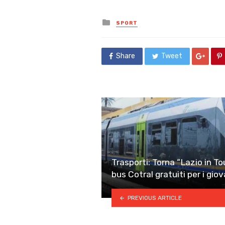
Posted
SPORT
in
Share
Tweet
Trasporti: Torna “Lazio in Tour
bus Cotral gratuiti per i giov
PREVIOUS ARTICLE