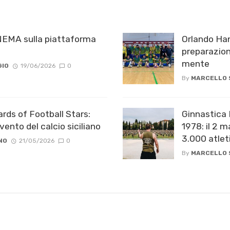
EMA sulla piattaforma
Orlando Han
preparazion
mente
GIO
19/06/2026
0
By
MARCELLO
ards of Football Stars:
Ginnastica 
vento del calcio siciliano
1978: il 2 m
3.000 atle
NO
21/05/2026
0
By
MARCELLO