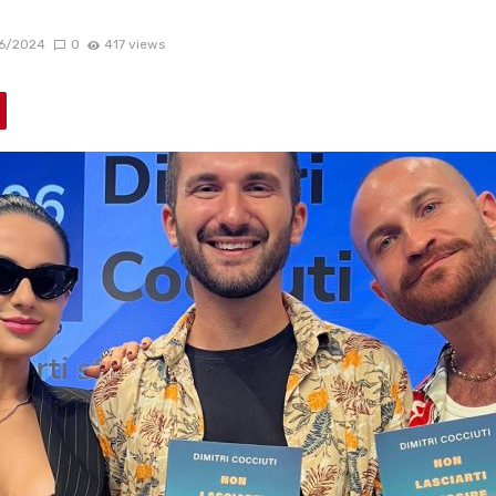
6/2024
0
417 views