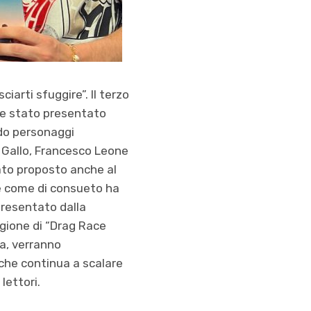
iarti sfuggire”. Il terzo
ere stato presentato
ndo personaggi
o Gallo, Francesco Leone
tato proposto anche al
che come di consueto ha
presentato dalla
agione di “Drag Race
na, verranno
 che continua a scalare
lettori.