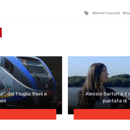
Tagged
Dimitri Cocciuti
Pao
with
”, dal 1 luglio treni e
Alessio Sartori è i
ani
puntata di “