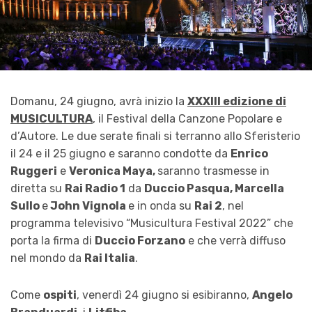
Domanu, 24 giugno, avrà inizio la
XXXIII edizione di
MUSICULTURA
, il Festival della Canzone Popolare e
d’Autore.
Le due serate finali si terranno allo Sferisterio
il 24 e il 25 giugno e saranno condotte da
Enrico
Ruggeri
e
Veronica Maya,
saranno trasmesse in
diretta su
Rai Radio 1
da
Duccio Pasqua, Marcella
Sullo
e
John Vignola
e in onda su
Rai 2
, nel
programma televisivo “Musicultura Festival 2022” che
porta la firma di
Duccio Forzano
e che verrà diffuso
nel mondo da
Rai Italia
.
Come
ospiti
,
venerdì 24 giugno
si esibiranno,
Angelo