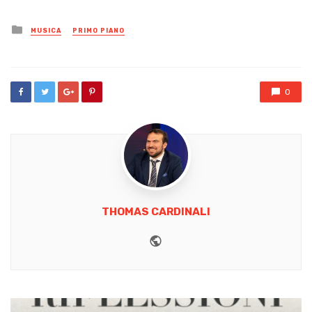
Posted
MUSICA
PRIMO PIANO
in
0
THOMAS CARDINALI
Website