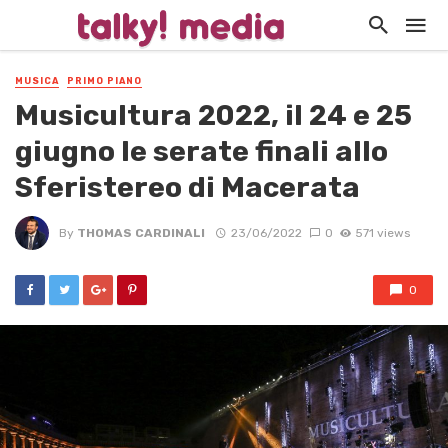
MUSICA
PRIMO PIANO
Musicultura 2022, il 24 e 25
giugno le serate finali allo
Sferistereo di Macerata
By
THOMAS CARDINALI
23/06/2022
0
571 views
0