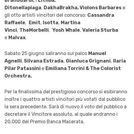
Branduardi,
i
Litfiba,
Ditonellapiaga
,
DakhaBrakha, Violons Barbares
e
gli otto artisti vincitori del concorso
:
Cassandra
Raffaele
,
Emit
,
Isotta
,
Martina
Vinci
,
TheMorbelli
,
Yosh Whale
,
Valeria Sturba
e
Malvax
.
Sabato 25 giugno
saliranno sul palco
Manuel
Agnelli
,
Silvana Estrada
,
Gianluca Grignani
,
Ilaria
Pilar Patassini
e
Emiliana Torrini & The Colorist
Orchestra.
Per la finalissima del prestigioso concorso si esibiranno
inoltre i quattro artisti vincitori più votati dal pubblico
la sera precedente. Sarà di nuovo il voto del pubblico a
decretare il Vincitore assoluto, al quale andranno i
20.000 del Premio Banca Macerata.