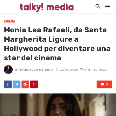
CINEMA
Monia Lea Rafaeli, da Santa
Margherita Ligure a
Hollywood per diventare una
star del cinema
By
MARCELLO STRANO
22/05/2026
0
460 views
0