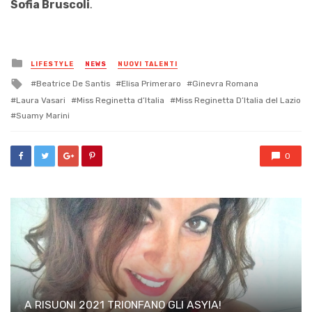
Sofia Bruscoli
.
Posted
LIFESTYLE
NEWS
NUOVI TALENTI
in
Tagged
Beatrice De Santis
Elisa Primeraro
Ginevra Romana
with
Laura Vasari
Miss Reginetta d’Italia
Miss Reginetta D’Italia del Lazio
Suamy Marini
0
A RISUONI 2021 TRIONFANO GLI ASYIA!