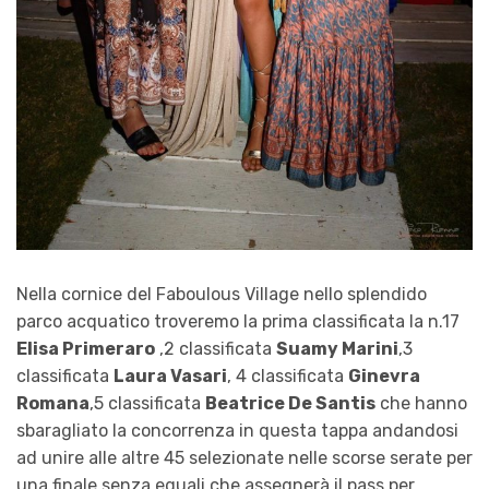
Nella cornice del
Faboulous Village
nello splendido
parco acquatico troveremo la prima classificata la n.17
Elisa Primeraro
,2 classificata
Suamy Marini
,3
classificata
Laura Vasari
, 4 classificata
Ginevra
Romana
,5 classificata
Beatrice De Santis
che hanno
sbaragliato la concorrenza in questa tappa andandosi
ad unire alle altre 45 selezionate nelle scorse serate per
una finale senza eguali che assegnerà il pass per