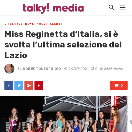
LIFESTYLE
NEWS
NUOVI TALENTI
Miss Reginetta d’Italia, si è
svolta l’ultima selezione del
Lazio
By
ROBERTOLEOFRIGIO
24/07/2021
0
2666 views
0