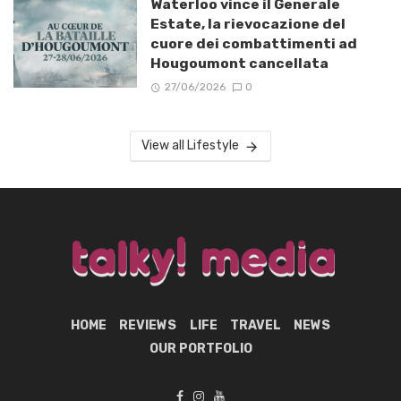
Waterloo vince il Generale
Estate, la rievocazione del
cuore dei combattimenti ad
Hougoumont cancellata
27/06/2026
0
View all Lifestyle
HOME
REVIEWS
LIFE
TRAVEL
NEWS
OUR PORTFOLIO