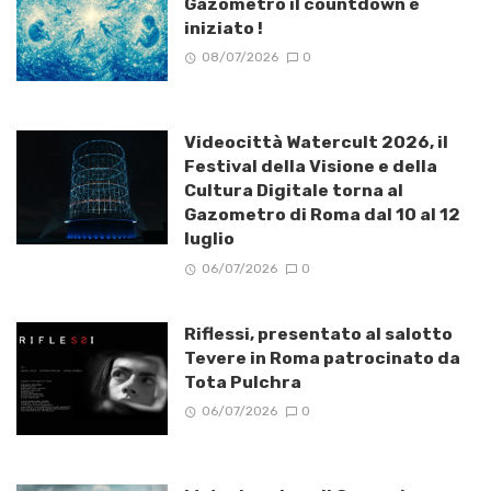
Gazometro il countdown è
iniziato !
08/07/2026
0
Videocittà Watercult 2026, il
Festival della Visione e della
Cultura Digitale torna al
Gazometro di Roma dal 10 al 12
luglio
06/07/2026
0
Riflessi, presentato al salotto
Tevere in Roma patrocinato da
Tota Pulchra
06/07/2026
0