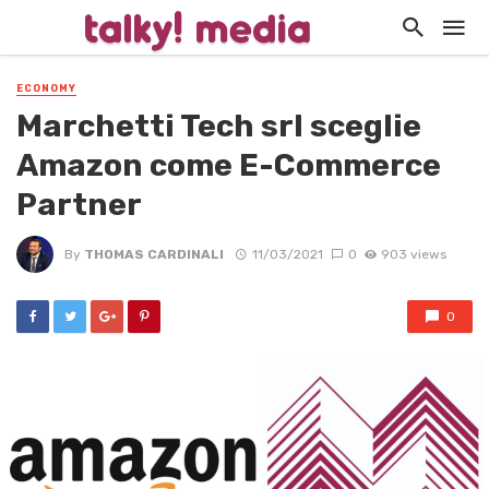
ECONOMY
Marchetti Tech srl sceglie
Amazon come E-Commerce
Partner
By
THOMAS CARDINALI
11/03/2021
0
903 views
0