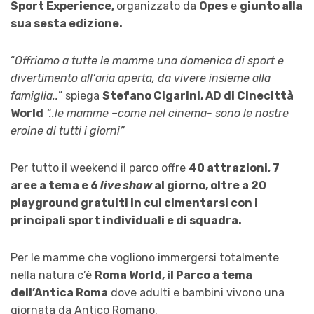
Sport Experience,
organizzato da
Opes
e
giunto alla
sua sesta edizione.
“
Offriamo a tutte le mamme una domenica di sport e
divertimento all’aria aperta, da vivere insieme alla
famiglia..
” spiega
Stefano Cigarini, AD di Cinecittà
World
“..le mamme –come nel cinema- sono le nostre
eroine di tutti i giorni”
Per tutto il weekend il parco offre
40 attrazioni, 7
aree a tema e 6
live show
al giorno, oltre a 20
playground gratuiti in cui cimentarsi con i
principali sport individuali e di squadra.
Per le mamme che vogliono immergersi totalmente
nella natura c’è
Roma World, il Parco a tema
dell’Antica Roma
dove adulti e bambini vivono una
giornata da Antico Romano.