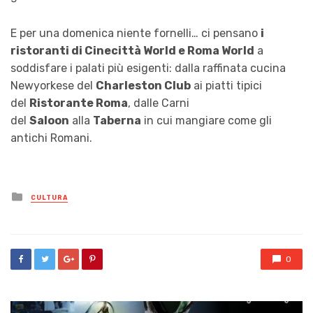
E per una domenica niente fornelli… ci pensano
i
ristoranti di Cinecittà World e Roma World
a
soddisfare i palati più esigenti: dalla raffinata cucina
Newyorkese del
Charleston Club
ai piatti tipici
del
Ristorante Roma
, dalle Carni
del
Saloon
alla
Taberna
in cui mangiare come gli
antichi Romani.
Posted
CULTURA
in
0