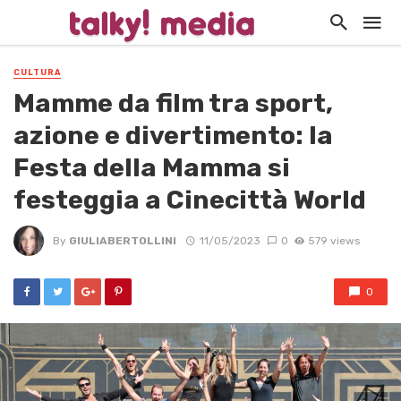
CULTURA
Mamme da film tra sport,
azione e divertimento: la
Festa della Mamma si
festeggia a Cinecittà World
By
GIULIABERTOLLINI
11/05/2023
0
579 views
0