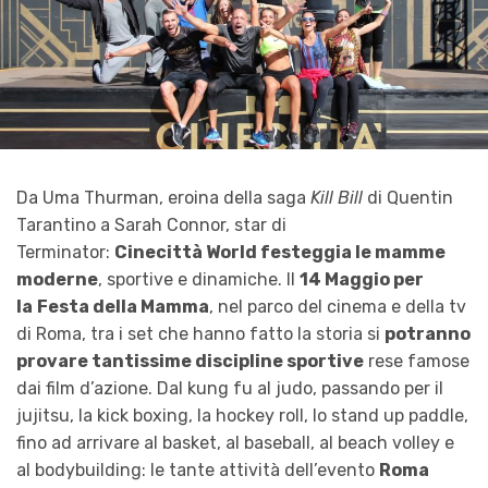
Da Uma Thurman, eroina della saga
Kill Bill
di Quentin
Tarantino a Sarah Connor, star di
Terminator:
Cinecittà World
festeggia le mamme
moderne
, sportive e dinamiche. Il
14 Maggio per
la
Festa
della
Mamma
, nel parco del cinema e della tv
di Roma, tra i set che hanno fatto la storia si
potranno
provare tantissime discipline sportive
rese famose
dai film d’azione. Dal kung fu al judo, passando per il
jujitsu, la kick boxing, la hockey roll, lo stand up paddle,
fino ad arrivare al basket, al baseball, al beach volley e
al bodybuilding: le tante attività dell’evento
Roma