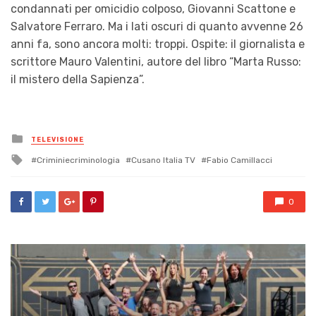
condannati per omicidio colposo, Giovanni Scattone e
Salvatore Ferraro. Ma i lati oscuri di quanto avvenne 26
anni fa, sono ancora molti: troppi. Ospite: il giornalista e
scrittore Mauro Valentini, autore del libro “Marta Russo:
il mistero della Sapienza”.
Posted
TELEVISIONE
in
Tagged
Criminiecriminologia
Cusano Italia TV
Fabio Camillacci
with
0