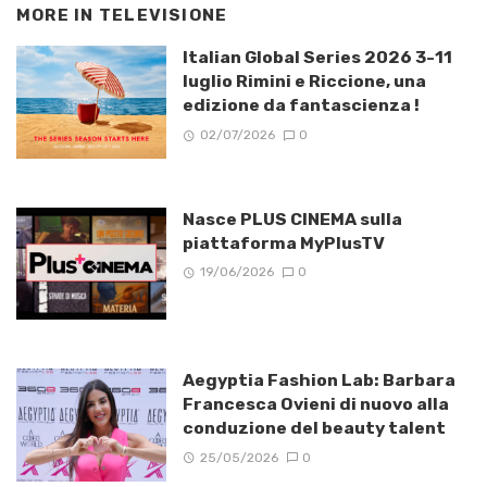
MORE IN
TELEVISIONE
Italian Global Series 2026 3-11
luglio Rimini e Riccione, una
edizione da fantascienza !
02/07/2026
0
Nasce PLUS CINEMA sulla
piattaforma MyPlusTV
19/06/2026
0
Aegyptia Fashion Lab: Barbara
Francesca Ovieni di nuovo alla
conduzione del beauty talent
25/05/2026
0