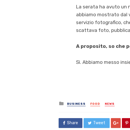
La serata ha avuto un 
abbiamo mostrato dal vi
servizio fotografico, ch
scattava foto, pubblic
A proposito, so che p
Sì. Abbiamo messo insiem
Posted
BUSINESS
FOOD
NEWS
in
Share
Tweet