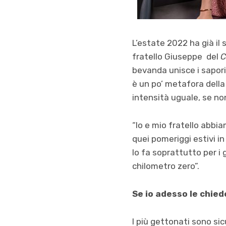
L’estate 2022 ha già il 
fratello Giuseppe del
C
bevanda unisce i sapori d
è un po’ metafora della
intensità uguale, se no
“Io e mio fratello abbia
quei pomeriggi estivi in
lo fa soprattutto per i g
chilometro zero”.
Se io adesso le chied
I più gettonati sono si