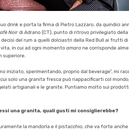
suo drink e porta la firma di Pietro Lazzaro, da quindici ann
afè Noir
di Adrano (CT), punto di ritrovo privilegiato dell
ecisi del rum a quelli dolciastri della Red Bull ai frutti d
 vita, in cui ad ogni momento
amaro
ne corrisponde alm
n superiore.
mo iniziato, sperimentando, proprio dal beverage”, mi rac
 cui solo una granita fresca può riappacificarti col mondo,
elati artigianali e le granite. Puntiamo molto sui prodotti 
essi una granita, quali gusti mi consiglierebbe?
curamente la mandorla e il pistacchio, che va forte anche