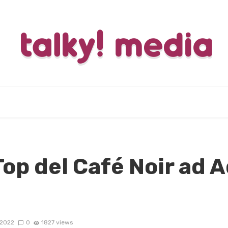
 Top del Café Noir ad 
2022
0
1827 views