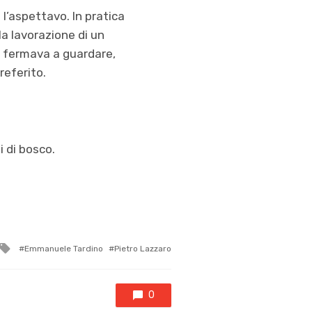
l’aspettavo. In pratica
a lavorazione di un
si fermava a guardare,
preferito.
i di bosco.
Tagged
Emmanuele Tardino
Pietro Lazzaro
with
0