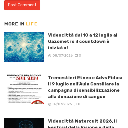
MORE IN
LIFE
Videocittà dal 10 a 12 luglio al
Gazometro il countdown è
iniziato !
08/07/2026
0
Tremestieri Etneo e Advs Fidas:
il 9 luglio nell’Aula Consiliare la
campagna di sensibilizzazione
alla donazione di sangue
07/07/2026
0
Videocittà Watercult 2026, il
Festival della Visione e della