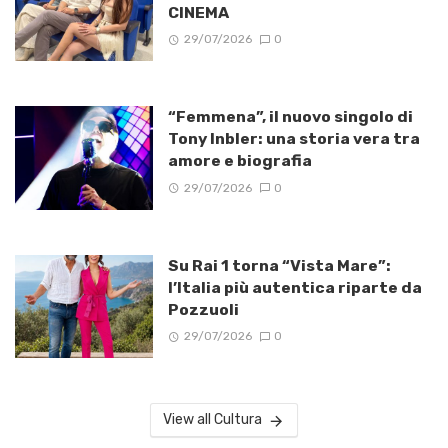
CINEMA
29/07/2026
0
“Femmena”, il nuovo singolo di
Tony Inbler: una storia vera tra
amore e biografia
29/07/2026
0
Su Rai 1 torna “Vista Mare”:
l’Italia più autentica riparte da
Pozzuoli
29/07/2026
0
View all Cultura