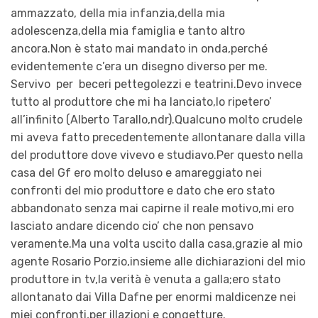
ammazzato, della mia infanzia,della mia
adolescenza,della mia famiglia e tanto altro
ancora.Non è stato mai mandato in onda,perché
evidentemente c’era un disegno diverso per me.
Servivo per beceri pettegolezzi e teatrini.Devo invece
tutto al produttore che mi ha lanciato,lo ripetero’
all’infinito (Alberto Tarallo,ndr).Qualcuno molto crudele
mi aveva fatto precedentemente allontanare dalla villa
del produttore dove vivevo e studiavo.Per questo nella
casa del Gf ero molto deluso e amareggiato nei
confronti del mio produttore e dato che ero stato
abbandonato senza mai capirne il reale motivo,mi ero
lasciato andare dicendo cio’ che non pensavo
veramente.Ma una volta uscito dalla casa,grazie al mio
agente Rosario Porzio,insieme alle dichiarazioni del mio
produttore in tv,la verità è venuta a galla;ero stato
allontanato dai Villa Dafne per enormi maldicenze nei
miei confronti,per illazioni e congetture.