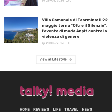
25/05/2026
0
Villa Comunale di Taormina: il 22
maggio torna “Oltre il Silenzio”,
l’evento di moda Anpit contro la
violenza di genere
20/05/2026
0
View all Lifestyle
HOME
REVIEWS
LIFE
TRAVEL
NEWS