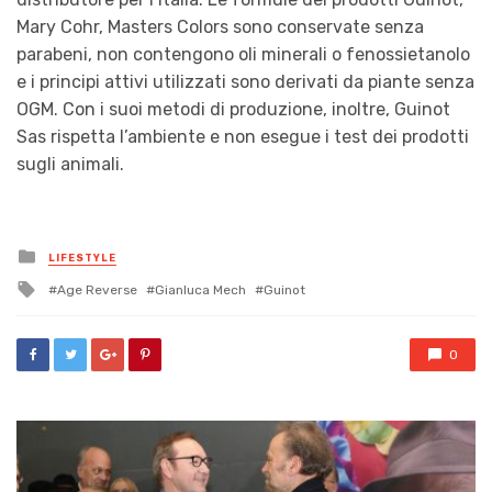
Mary Cohr, Masters Colors sono conservate senza
parabeni, non contengono oli minerali o fenossietanolo
e i principi attivi utilizzati sono derivati da piante senza
OGM. Con i suoi metodi di produzione, inoltre, Guinot
Sas rispetta l’ambiente e non esegue i test dei prodotti
sugli animali.
Posted
LIFESTYLE
in
Tagged
Age Reverse
Gianluca Mech
Guinot
with
0