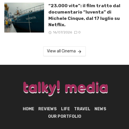
“23.000 vite”: il film tratto dal
documentario “Iuventa” di
Michele Cinque, dal 17 luglio su
Netflix.
16/07/2026
0
View all Cinema
HOME
REVIEWS
LIFE
TRAVEL
NEWS
OUR PORTFOLIO