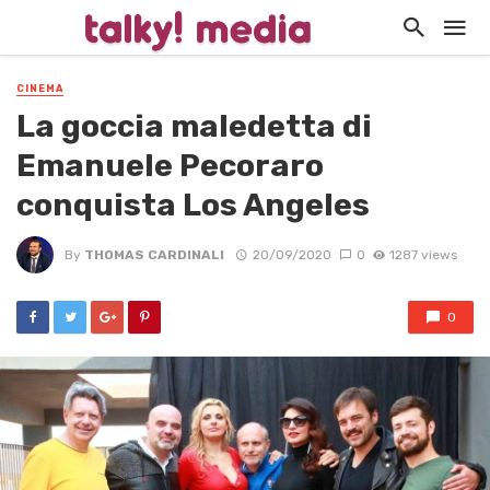
CINEMA
La goccia maledetta di
Emanuele Pecoraro
conquista Los Angeles
By
THOMAS CARDINALI
20/09/2020
0
1287 views
0