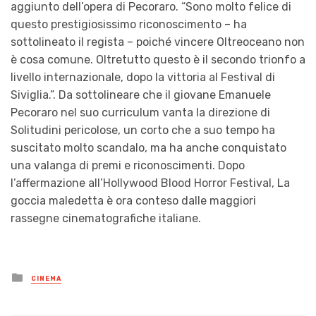
aggiunto dell’opera di Pecoraro.
“
Sono molto felice di
questo prestigiosissimo riconoscimento
– ha
sottolineato il regista –
poiché vincer
e Oltreoceano non
è cosa comune
. Oltretutto questo è il secondo trionfo a
livello internazionale, dopo la vittoria al Festival di
Siviglia
.”. Da sottolineare che il giovane Emanuele
Pecoraro nel suo curriculum vanta la direzione di
Solitudini pericolose
,
un corto che a suo tempo ha
suscitato molto scandalo
,
ma
ha
anche
conquistato
una valanga di premi e riconoscimenti. Dopo
l’affermazione all’
Hollywood Blood Horror Festival
,
La
goccia maledetta
è ora conteso dalle maggiori
rassegne cinematografiche italiane.
Posted
CINEMA
in