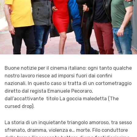
Buone notizie per il cinema italiano: ogni tanto qualche
nostro lavoro ri
esce ad imporsi fuori dai
confini
nazional
i
. In questo caso si tratta di un
cortometraggio
diretto dal regista
Emanuele Pecoraro
,
dall’accattivante titolo
L
a goccia maledetta
(
The
cursed drop
)
.
La storia di un inquietante triangolo amoroso, tra sesso
sfrenato, dramma, violenza e… morte. Filo conduttore