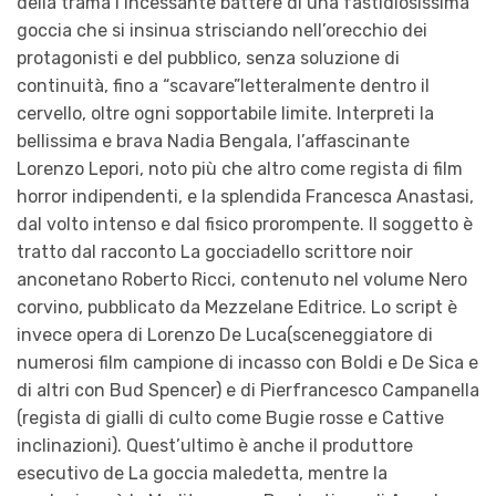
della trama l’incessante battere di una fastidiosissima
goccia che si insinua strisciando nell’orecchio dei
protagonisti e del pubblico, senza soluzione di
continuità, fino a
“
scavare
”
letteralmente dentro il
cervello, oltre ogni
sopportabile
limite. Interpreti la
bellissima e brava
Nadia Bengala
, l’affascinante
Lorenzo Lepori
, noto più che altro come regista di film
horror indipendenti, e la splendida
Francesca Anastasi
,
dal volto intenso e dal fisico prorompente. Il soggetto è
tratto dal racconto
La goccia
dello scrittore noir
anconetano
Roberto Ricci
, contenuto n
el volume
Nero
corvino
, pubblicato da Mezzelane Edi
trice. Lo script
è
invece opera di
Lorenzo De Luca
(sceneggia
tore di
numerosi film ca
mpione
di incasso con Boldi e De Sica
e
d
i
altri
con Bud Spencer
) e di Pierfrancesco Campanella
(regista di gialli di culto come
Bugie rosse
e
Cattive
inclinazioni
). Quest’ultimo è anche il produttore
esecutivo de
La goccia maledetta
, mentre la