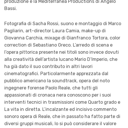
produzione è la
Mediterranea Productions
di
Angelo
Bassi
.
Fotografia di
Sacha Rossi
, suono e montaggio di
Marco
Pagliarin
, art-director
Laura Camia
,
make-up di
Giovanna Carchia
,
mixage di
Gianfranco Tortora
, color
correction di
Sebastiano Greco
.
L’arredo di scena e
l’opera pittorica presente nei titoli sono invece dovut
i
alla creatività dell’
artista lucano
Mario D’Imperio
, che
ha già dato il suo contributo in altri lavori
cinematografici.
Particolarmente apprezzata dal
pubblico
americano la soundtrack
, opera del noto
ingegnere forense
Paolo Reale
, che tutti gli
appassionati di cronaca nera conoscono
per i suoi
interventi tecnici in trasmissioni come
Quarto grado
e
La vita in dir
etta
. L’incalzante ed incisivo commento
sonoro opera di Reale, che in passato ha fatto parte di
diversi gruppi musicali
, lo si può considerare
il valore