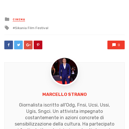
Posted
CINEMA
in
Tagged
Sikania Film Festival
with
0
MARCELLO STRANO
Giornalista iscritto all'Odg, Fnsi, Ucsi, Ussi,
Ugis, Sngci. Un attivista impegnato
costantemente in azioni concrete di
sensibilizzazione della cultura. Ha partecipato