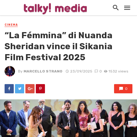
CINEMA
“La Fémmina” di Nuanda
Sheridan vince il Sikania
Film Festival 2025
By
MARCELLO STRANO
23/09/2025
0
1532 views
0