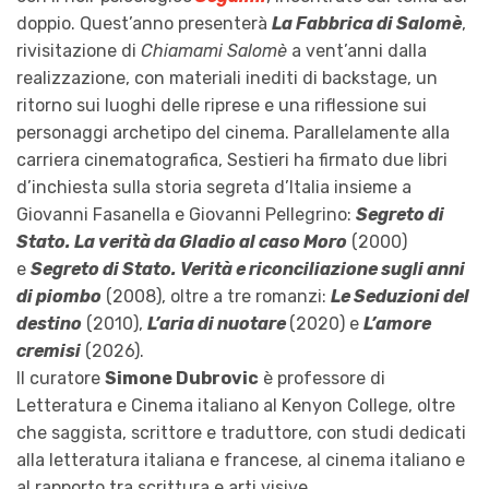
doppio. Quest’anno presenterà
La Fabbrica di Salomè
,
rivisitazione di
Chiamami Salomè
a vent’anni dalla
realizzazione, con materiali inediti di backstage, un
ritorno sui luoghi delle riprese e una riflessione sui
personaggi archetipo del cinema. Parallelamente alla
carriera cinematografica, Sestieri ha firmato due libri
d’inchiesta sulla storia segreta d’Italia insieme a
Giovanni Fasanella e Giovanni Pellegrino:
Segreto di
Stato. La verità da Gladio al caso Moro
(2000)
e
Segreto di Stato. Verità e riconciliazione sugli anni
di piombo
(2008), oltre a tre romanzi:
Le Seduzioni del
destino
(2010),
L’aria di nuotare
(2020) e
L’amore
cremisi
(2026).
Il curatore
Simone Dubrovic
è professore di
Letteratura e Cinema italiano al Kenyon College, oltre
che saggista, scrittore e traduttore, con studi dedicati
alla letteratura italiana e francese, al cinema italiano e
al rapporto tra scrittura e arti visive.