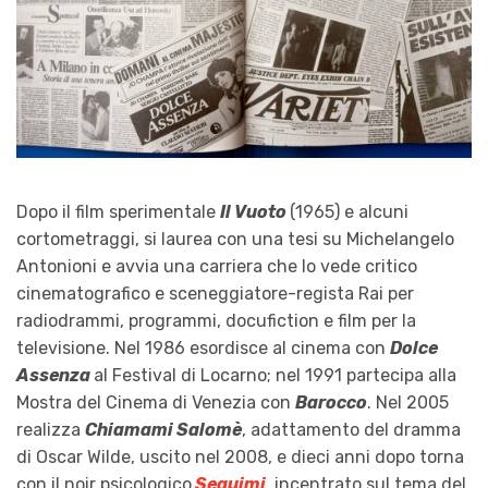
Dopo il film sperimentale
Il Vuoto
(1965) e alcuni
cortometraggi, si laurea con una tesi su Michelangelo
Antonioni e avvia una carriera che lo vede critico
cinematografico e sceneggiatore-regista Rai per
radiodrammi, programmi, docufiction e film per la
televisione. Nel 1986 esordisce al cinema con
Dolce
Assenza
al Festival di Locarno; nel 1991 partecipa alla
Mostra del Cinema di Venezia con
Barocco
. Nel 2005
realizza
Chiamami Salomè
, adattamento del dramma
di Oscar Wilde, uscito nel 2008, e dieci anni dopo torna
con il noir psicologico
Seguimi
, incentrato sul tema del