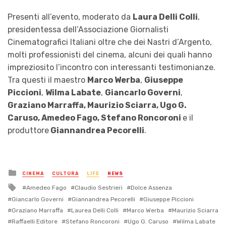
Presenti all’evento, moderato da
Laura Delli Colli
,
presidentessa dell’Associazione Giornalisti
Cinematografici Italiani oltre che dei Nastri d’Argento,
molti professionisti del cinema, alcuni dei quali hanno
impreziosito l’incontro con interessanti testimonianze.
Tra questi il maestro
Marco Werba
,
Giuseppe
Piccioni
,
Wilma Labate
,
Giancarlo Governi
,
Graziano Marraffa, Maurizio Sciarra, Ugo G.
Caruso, Amedeo Fago, Stefano Roncoroni
e il
produttore
Giannandrea Pecorelli
.
Posted
CINEMA
CULTURA
LIFE
NEWS
in
Tagged
Amedeo Fago
Claudio Sestrieri
Dolce Assenza
with
Giancarlo Governi
Giannandrea Pecorelli
Giuseppe Piccioni
Graziano Marraffa
Laurea Delli Colli
Marco Werba
Maurizio Sciarra
Raffaelli Editore
Stefano Roncoroni
Ugo G. Caruso
Wilma Labate