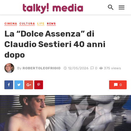
CINEMA
CULTURA
LIFE
NEWS
La “Dolce Assenza” di
Claudio Sestieri 40 anni
dopo
By
ROBERTOLEOFRIGIO
12/05/2026
0
375 views
0