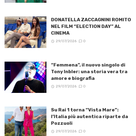
DONATELLA ZACCAGNINI ROMITO
NEL FILM “ELECTION DAY” AL
CINEMA
29/07/2026
0
“Femmena”, il nuovo singolo di
Tony Inbler: una storia vera tra
amore e biografia
29/07/2026
0
Su Rai 1 torna “Vista Mare”:
l’Italia più autentica riparte da
Pozzuoli
29/07/2026
0