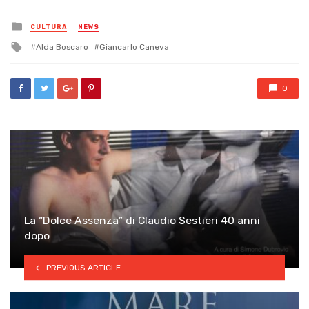
Posted
CULTURA
NEWS
in
Tagged
Alda Boscaro
Giancarlo Caneva
with
0
La “Dolce Assenza” di Claudio Sestieri 40 anni
dopo
PREVIOUS ARTICLE