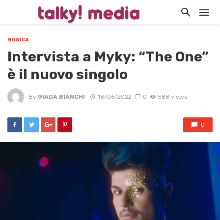
MUSICA
Intervista a Myky: “The One”
è il nuovo singolo
By
GIADA BIANCHI
18/06/2022
0
588 views
0