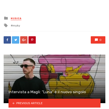
Posted
MUSICA
in
Tagged
myky
with
0
Intervista a Magli: “Luna” è il nuovo singolo
PREVIOUS ARTICLE