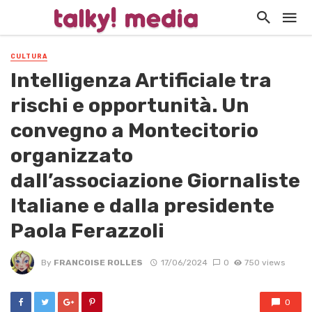
CULTURA
Intelligenza Artificiale tra
rischi e opportunità. Un
convegno a Montecitorio
organizzato
dall’associazione Giornaliste
Italiane e dalla presidente
Paola Ferazzoli
By
FRANCOISE ROLLES
17/06/2024
0
750 views
0