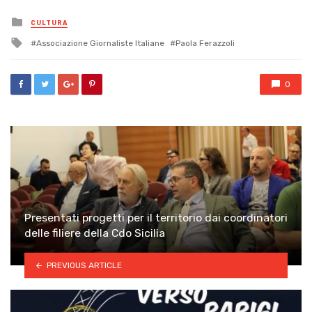
Posted
CULTURA
in
Tagged
Associazione Giornaliste Italiane
Paola Ferazzoli
with
0
Presentati progetti per il territorio dai coordinatori
delle filiere della Cdo Sicilia
PREVIOUS ARTICLE