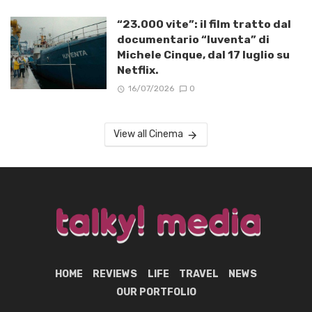
“23.000 vite”: il film tratto dal
documentario “Iuventa” di
Michele Cinque, dal 17 luglio su
Netflix.
16/07/2026
0
View all Cinema
HOME
REVIEWS
LIFE
TRAVEL
NEWS
OUR PORTFOLIO