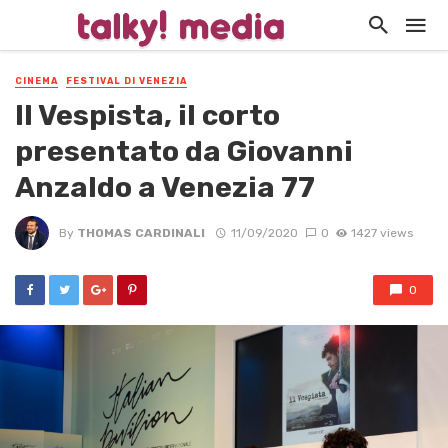
CINEMA
FESTIVAL DI VENEZIA
Il Vespista, il corto
presentato da Giovanni
Anzaldo a Venezia 77
By
THOMAS CARDINALI
11/09/2020
0
1427 views
0